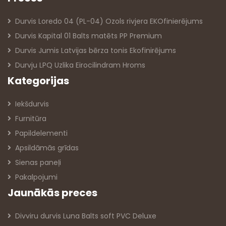
Durvis Loredo 04 (PL-04) Ozols rivjera EKOfinierējums
Durvis Kapital 01 Balts matēts PP Premium
Durvis Jumis Latvijas bērza tonis Ekofinirējums
Durvju LPQ Uzlika Eirocilindram Hroms
Kategorijas
Iekšdurvis
Furnitūra
Papildelementi
Apsildāmās grīdas
Sienas paneļi
Pakalpojumi
Jaunākās preces
Divviru durvis Luna Balts soft PVC Deluxe