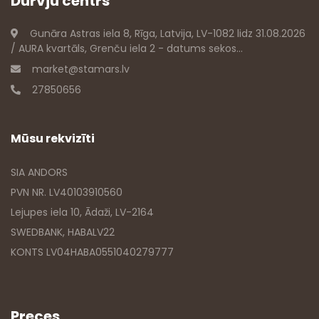
Durvju centrs
Gunāra Astras iela 8, Rīga, Latvija, LV-1082 lidz 31.08.2026
/ AURA kvartāls, Grenču iela 2 - datums sekos...
market@stamars.lv
27850656
Mūsu rekvizīti
SIA ANDORS
PVN NR. LV40103910560
Lejupes iela 10, Ādaži, LV-2164
SWEDBANK, HABALV22
KONTS LV04HABA0551040279777
Preces