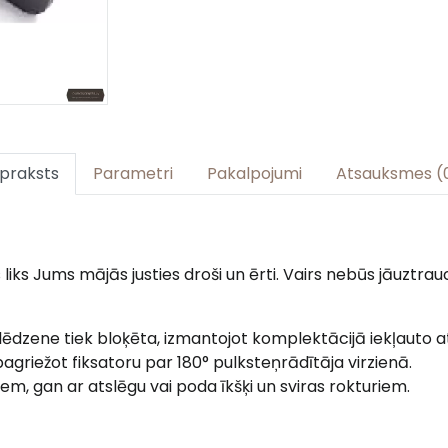
praksts
Parametri
Pakalpojumi
Atsauksmes (
s Jums mājās justies droši un ērti. Vairs nebūs jāuztrauc
ēdzene tiek bloķēta, izmantojot komplektācijā iekļauto at
agriežot fiksatoru par 180° pulksteņrādītāja virzienā.
em, gan ar atslēgu vai poda īkšķi un sviras rokturiem.