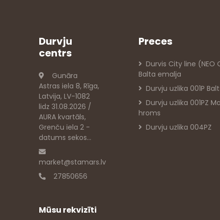
Durvju
Preces
centrs
Durvis City line (NEO
Balta emalja
Gunāra
Astras iela 8, Rīga,
Durvju uzlika 001P Balt
Latvija, LV-1082
Durvju uzlika 001PZ M
lidz 31.08.2026 /
hroms
AURA kvartāls,
Grenču iela 2 -
Durvju uzlika 004PZ
datums sekos...
market@stamars.lv
27850656
Mūsu rekvizīti