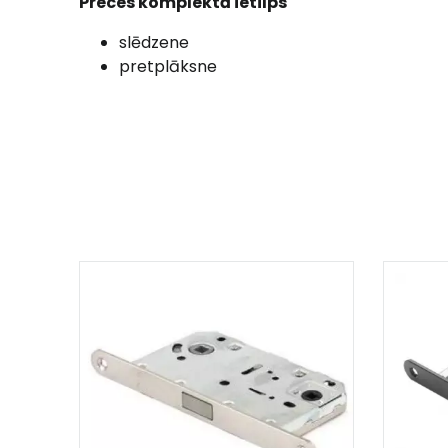
Preces komplektā ietilps
slēdzene
pretplāksne