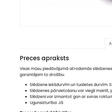
A
Preces apraksts
Visas mūsu piedāvājumā atrodamās slēdzenes lik
garantējam to drošību.
Slēdzene iekšdurvīm un tualetes durvīm. Sl
Slēdzenes pārvietošanu var viegli mainīt, p
Slēdzeni var izmantot gan ar sviras rokturi
Ugunsizturība: Jā