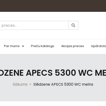
Par mums
Preču katalogs
Akcijas preces
Izpārdoš
DZENE APECS 5300 WC M
Sākums
-
Slēdzene APECS 5300 WC melns