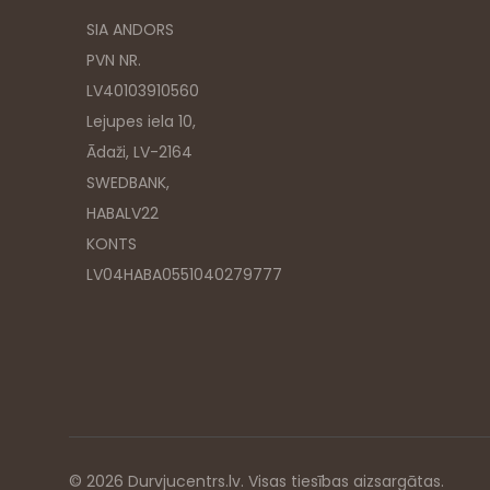
SIA ANDORS
PVN NR.
LV40103910560
Lejupes iela 10,
Ādaži, LV-2164
SWEDBANK,
HABALV22
KONTS
LV04HABA0551040279777
© 2026 Durvjucentrs.lv. Visas tiesības aizsargātas.