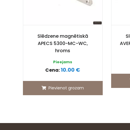
Slēdzene magnētiskā
S
APECS 5300-MC-WC,
AVE
hroms
Pieejams
10.00 €
Cena:
Pievienot grozam