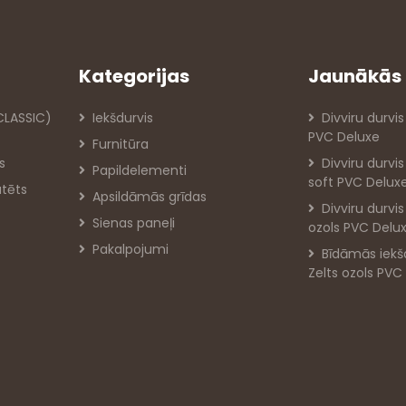
Kategorijas
Jaunākās 
 CLASSIC)
Iekšdurvis
Divviru durvis
PVC Deluxe
Furnitūra
s
Divviru durvi
Papildelementi
soft PVC Delux
atēts
Apsildāmās grīdas
Divviru durvi
Sienas paneļi
ozols PVC Delu
Pakalpojumi
Bīdāmās iekš
Zelts ozols PVC