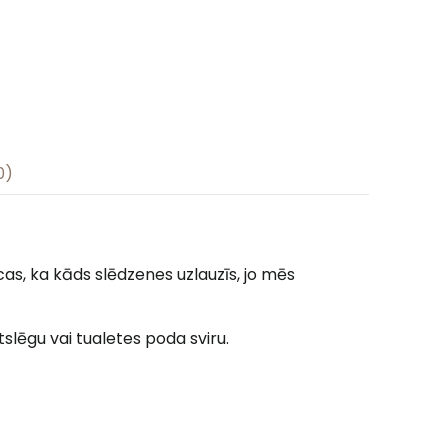
0)
as, ka kāds slēdzenes uzlauzīs, jo mēs
slēgu vai tualetes poda sviru.