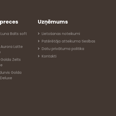
preces
Uzņēmums
 Luna Balts soft
Lietošanas noteikumi
Patērētāja atteikuma tiesības
s Aurora Latte
Datu privātuma politika
e
Kontakti
s Golda Zelts
xe
durvis Golda
 Deluxe