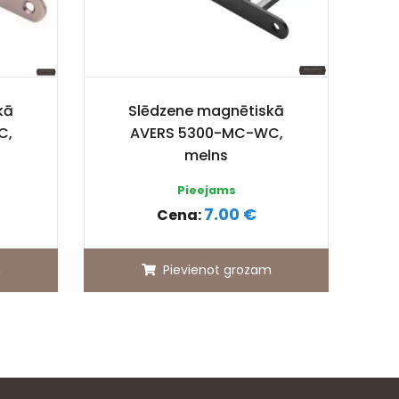
kā
Slēdzene magnētiskā
C,
AVERS 5300-MC-WC,
melns
Pieejams
7.00 €
Cena:
m
Pievienot grozam