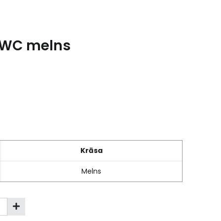
 WC melns
Krāsa
Melns