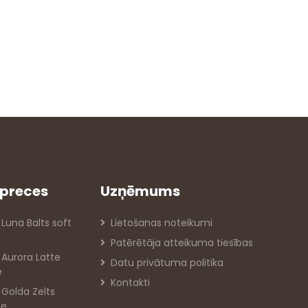
preces
Uzņēmums
 Luna Balts soft
Lietošanas noteikumi
Patērētāja atteikuma tiesības
s Aurora Latte
Datu privātuma politika
e
Kontakti
s Golda Zelts
xe