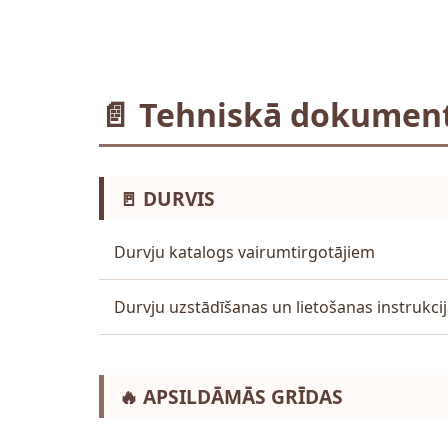
📄 Tehniskā dokument
🚪 DURVIS
Durvju katalogs vairumtirgotājiem
Durvju uzstādīšanas un lietošanas instrukci
🔥 APSILDĀMĀS GRĪDAS