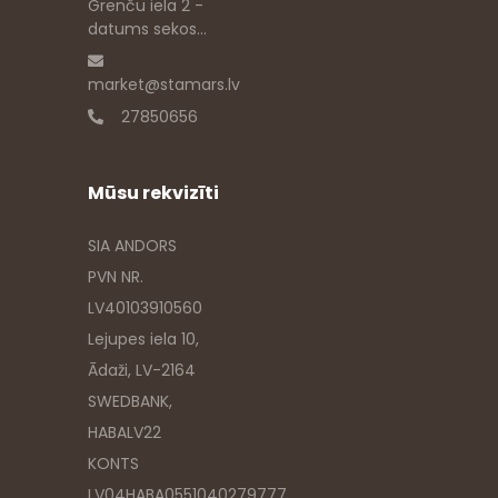
Grenču iela 2 -
datums sekos...
market@stamars.lv
27850656
Mūsu rekvizīti
SIA ANDORS
PVN NR.
LV40103910560
Lejupes iela 10,
Ādaži, LV-2164
SWEDBANK,
HABALV22
KONTS
LV04HABA0551040279777