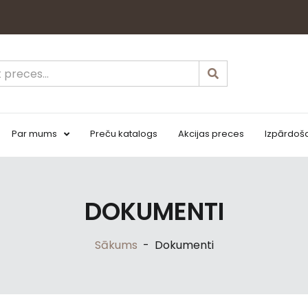
Par mums
Preču katalogs
Akcijas preces
Izpārdoš
DOKUMENTI
Sākums
-
Dokumenti