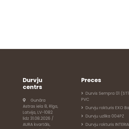
Durvju
Preces
centrs
Durvis Sempra 01 (ST1
PVC
Gunāra
Astras iela 8, Rīga,
Durvju rokturis EXO Ba
Latvija, LV-1082
Durvju uzlika 004PZ
lidz 31.08.2026 /
AURA kvartāls,
Durvju rokturis INTER