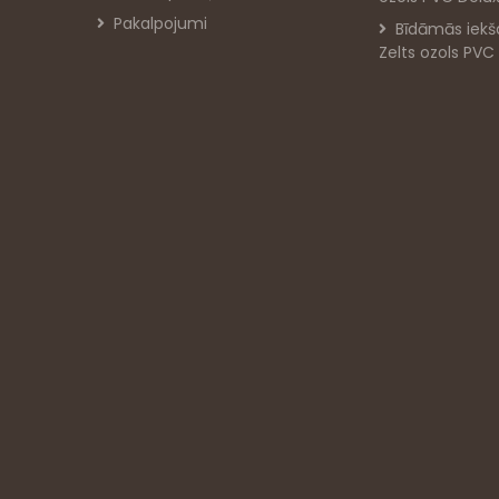
Pakalpojumi
Bīdāmās iekš
Zelts ozols PVC