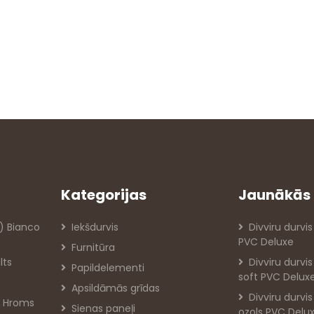
Kategorijas
Jaunākās 
) Bianco
Iekšdurvis
Divviru durvis
PVC Deluxe
Furnitūra
lts
Divviru durvi
Papildelementi
soft PVC Delux
Apsildāmās grīdas
Divviru durvi
IA Hroms
Sienas paneļi
ozols PVC Delu