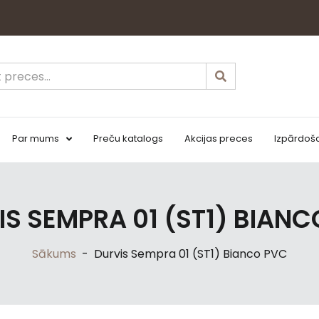
Par mums
Preču katalogs
Akcijas preces
Izpārdoš
IS SEMPRA 01 (ST1) BIANC
Sākums
-
Durvis Sempra 01 (ST1) Bianco PVC