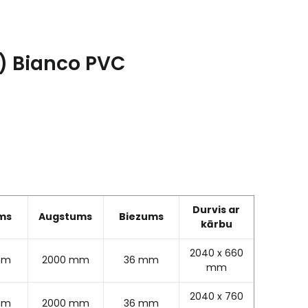
1) Bianco PVC
Durvis ar
ms
Augstums
Biezums
kārbu
2040 x 660
mm
2000 mm
36 mm
mm
2040 x 760
mm
2000 mm
36 mm