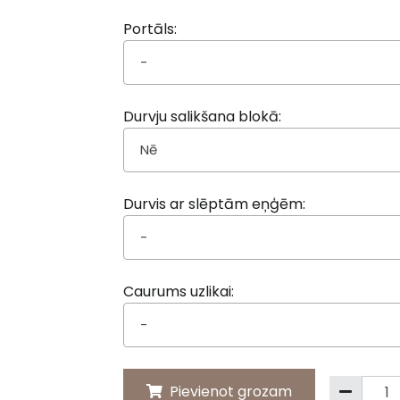
Portāls:
-
Durvju salikšana blokā:
Nē
Durvis ar slēptām eņģēm:
-
Caurums uzlikai:
-
Pievienot grozam