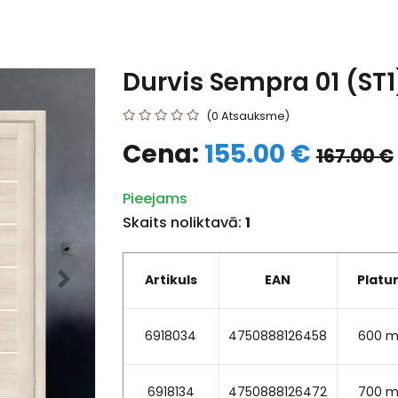
Durvis Sempra 01 (ST
(0 Atsauksme)
Cena:
155.00 €
167.00 €
Pieejams
Skaits noliktavā:
1
Artikuls
EAN
Platu
6918034
4750888126458
600 
6918134
4750888126472
700 