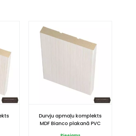
ekts
Durvju apmaļu komplekts
MDF Bianco plakanā PVC
Pieejams