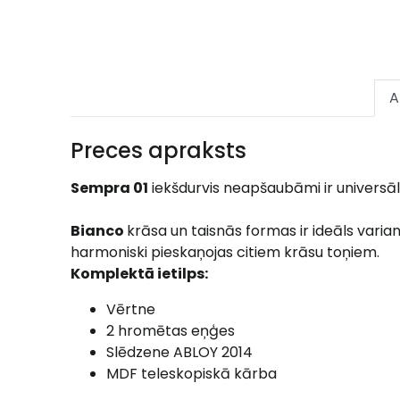
A
Preces apraksts
Sempra 01
iekšdurvis neapšaubāmi ir universāls
Bianco
krāsa un taisnās formas ir ideāls variant
harmoniski pieskaņojas citiem krāsu toņiem.
Komplektā ietilps:
Vērtne
2 hromētas eņģes
Slēdzene ABLOY 2014
MDF teleskopiskā kārba