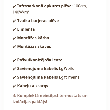
✔️
Infrasarkanā apkures plēve:
100cm,
140W/m²
✔️
Tvaika barjeras plēve
✔️
Līmlenta
✔️
Montāžas kārba
✔️
Montāžas skavas
✔️
Pašvulkanizējoša lenta
✔️
Savienojuma kabelis LgY:
zils
✔️
Savienojuma kabelis LgY:
melns
✔️
Kabeļu aizsargs
⚠️ Komplektā neietilpst termostats un
izolācijas paklājs!