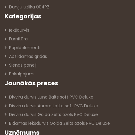
Durvju uzlika 004PZ
Kategorijas
Iekšdurvis
Furnitūra
Papildelementi
Apsildāmās grīdas
Sienas paneļi
Pakalpojumi
Jaunākās preces
Divviru durvis Luna Balts soft PVC Deluxe
Divviru durvis Aurora Latte soft PVC Deluxe
Divviru durvis Golda Zelts ozols PVC Deluxe
Bīdāmās iekšdurvis Golda Zelts ozols PVC Deluxe
Uzņēmums