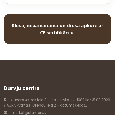
Klusa, nepamanāma un droša apkure ar
CE sertifikāciju
.
Durvju centrs
Gunāra Astras iela 8, Rīga, Latvija, LV-1082 lidz 31.08.2026
/ AURA kvartāls, Grenču iela 2 - datums sekos...
market@stamars.lv