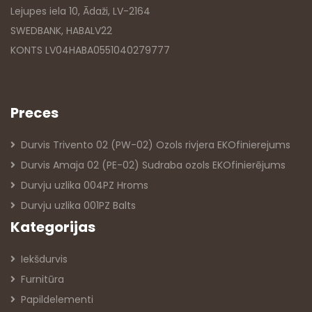
Lejupes iela 10, Ādaži, LV-2164
SWEDBANK, HABALV22
KONTS LV04HABA0551040279777
Preces
Durvis Trivento 02 (PW-02) Ozols rivjera EKOfinierejums
Durvis Amaja 02 (PE-02) Sudraba ozols EKOfinierējums
Durvju uzlika 004PZ Hroms
Durvju uzlika 001PZ Balts
Kategorijas
Iekšdurvis
Furnitūra
Papildelementi