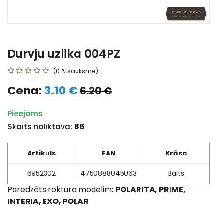
Durvju uzlika 004PZ
(0 Atsauksme)
Cena:
3.10 €
6.20 €
Pieejams
Skaits noliktavā:
86
Artikuls
EAN
Krāsa
6952302
4750888045063
Balts
Paredzēts roktura modelim:
POLARITA, PRIME,
INTERIA, EXO, POLAR