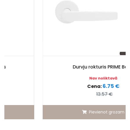
Durvju rokturis PRIME Balts
Nav noliktavā
6.75 €
Cena:
13.57 €
Pievienot grozam