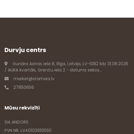
Durvju centrs
Gunāra Astras iela 8, Rīga, Latvija, LV-1082 lidz 31.08.2026
/ AURA kvartāls, Grenču iela 2 - datums sekos...
market@stamars.lv
27850656
Mūsu rekvizīti
SIA ANDORS
PVN NR. LV40103910560