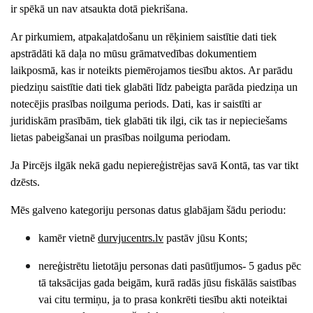
ir spēkā un nav atsaukta dotā piekrišana.
Ar pirkumiem, atpakaļatdošanu un rēķiniem saistītie dati tiek
apstrādāti kā daļa no mūsu grāmatvedības dokumentiem
laikposmā, kas ir noteikts piemērojamos tiesību aktos. Ar parādu
piedziņu saistītie dati tiek glabāti līdz pabeigta parāda piedziņa un
notecējis prasības noilguma periods. Dati, kas ir saistīti ar
juridiskām prasībām, tiek glabāti tik ilgi, cik tas ir nepieciešams
lietas pabeigšanai un prasības noilguma periodam.
Ja Pircējs ilgāk nekā gadu nepiereģistrējas savā Kontā, tas var tikt
dzēsts.
Mēs galveno kategoriju personas datus glabājam šādu periodu:
kamēr vietnē
durvjucentrs
.lv
pastāv jūsu Konts;
nereģistrētu lietotāju personas dati pasūtījumos- 5 gadus pēc
tā taksācijas gada beigām, kurā radās jūsu fiskālās saistības
vai citu termiņu, ja to prasa konkrēti tiesību akti noteiktai