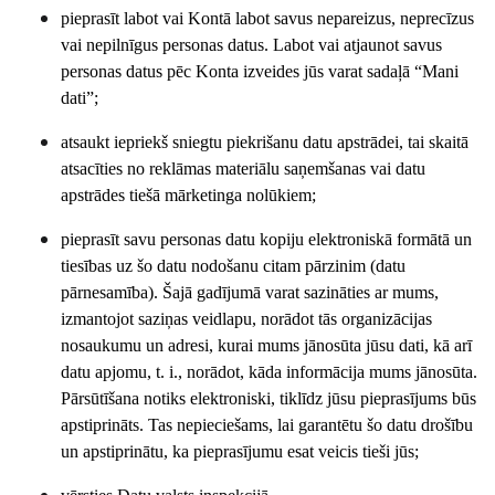
pieprasīt labot vai Kontā labot savus nepareizus, neprecīzus
vai nepilnīgus personas datus. Labot vai atjaunot savus
personas datus pēc Konta izveides jūs varat sadaļā “Mani
dati”;
atsaukt iepriekš sniegtu piekrišanu datu apstrādei, tai skaitā
atsacīties no reklāmas materiālu saņemšanas vai datu
apstrādes tiešā mārketinga nolūkiem;
pieprasīt savu personas datu kopiju elektroniskā formātā un
tiesības uz šo datu nodošanu citam pārzinim (datu
pārnesamība). Šajā gadījumā varat sazināties ar mums,
izmantojot saziņas veidlapu, norādot tās organizācijas
nosaukumu un adresi, kurai mums jānosūta jūsu dati, kā arī
datu apjomu, t. i., norādot, kāda informācija mums jānosūta.
Pārsūtīšana notiks elektroniski, tiklīdz jūsu pieprasījums būs
apstiprināts. Tas nepieciešams, lai garantētu šo datu drošību
un apstiprinātu, ka pieprasījumu esat veicis tieši jūs;