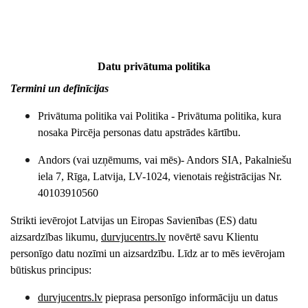
Datu privātuma politika
Termini un definīcijas
Privātuma politika vai Politika
- Privātuma politika, kura
nosaka Pircēja personas datu apstrādes kārtību.
Andors
(vai uzņēmums, vai mēs)-
Andors
SIA, Pakalniešu
iela 7, Rīga, Latvija, LV-1024, vienotais reģistrācijas Nr.
40103910560
Strikti ievērojot Latvijas un Eiropas Savienības (ES) datu
aizsardzības likumu,
durvjucentrs
.lv
novērtē
savu Klientu
personīgo datu nozīmi un aizsardzību. Līdz ar to mēs ievērojam
būtiskus principus:
durvjucentrs
.lv
pieprasa personīgo informāciju un datus