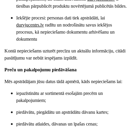
tiesības pārpublicēt produktu novērtējumā publicētās bildes.
Iekšējie procesi: personas dati tiek apstrādāti, lai
durvjucentrs
.lv
radītu un nodrošinātu savus iekšējos
procesus, kā nepieciešamo dokumentu arhivēšanu un
dokumentu
Kontā nepieciešams uzturēt precīzu un aktuālu informāciju, citādi
pasūtījumu var nebūt iespējams izpildīt.
Preču un pakalpojumu piedāvāšana
Mēs apstrādājam jūsu datus tādā apmērā, kāds nepieciešams lai:
iepazīstinātu ar sortimentā esošajām precēm un
pakalpojumiem;
piedāvātu, piegādātu un apstrādātu dāvanu kartes;
piedāvātu atlaides, dāvanas un īpašas cenas;