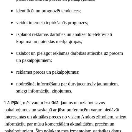
identificēt un prognozēt tendences;
veidot interneta iepirkšanās prognozes;
izplānot reklāmas darbības un analizēt to efektivitāti
kopumā un noteiktās mērķa grupās;
uzlabot un pielāgot reklāmas darbības attiecībā uz precēm
un pakalpojumiem;
reklamēt preces un pakalpojumus;
nodrošināt informēšanu par
durvjucentrs
.lv
jaunumiem,
sniegt informāciju, ziņojumus.
Tādējādi, mēs varam izstrādāt jaunus un uzlabot savus
pakalpojumus un saskaņā ar jūsu preferencēm varam piedāvāt
interesantas un aktuālas preces no visiem
Andors
zīmoliem, sniegt
informāciju par mūsu komerciālām aktualitātēm, precēm un
pakalpojumiem. Šim nolūkam mēs izmantojam statistikas datus,