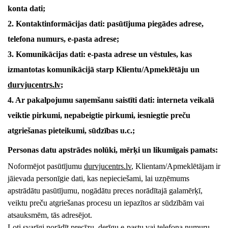
konta dati;
2. Kontaktinformācijas dati: pasūtījuma piegādes adrese,
telefona numurs, e-pasta adrese;
3. Komunikācijas dati: e-pasta adrese un vēstules, kas
izmantotas komunikācijā starp Klientu/Apmeklētāju un
durvjucentrs
.lv
;
4. Ar pakalpojumu saņemšanu saistīti dati: interneta veikalā
veiktie pirkumi, nepabeigtie pirkumi, iesniegtie preču
atgriešanas pieteikumi, sūdzības u.c.;
Personas datu apstrādes nolūki, mērķi un likumīgais pamats:
Noformējot pasūtījumu
durvjucentrs
.lv
, Klientam/Apmeklētājam ir
jāievada personīgie dati, kas nepieciešami, lai uzņēmums
apstrādātu pasūtījumu, nogādātu preces norādītajā galamērķī,
veiktu preču atgriešanas procesu un iepazītos ar sūdzībām vai
atsauksmēm, tās adresējot.
Ļoti svarīgi norādīt precīzu, derīgu e-pastu vai telefona numuru,