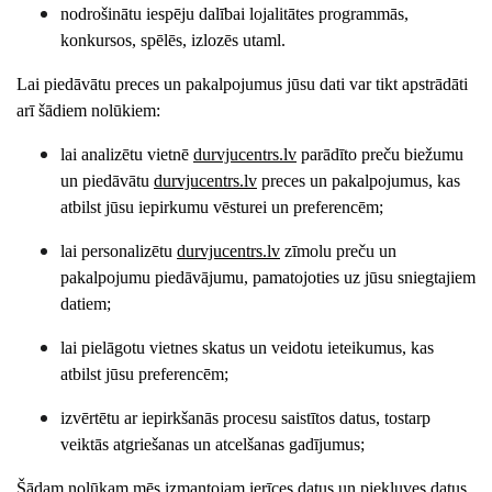
nodrošinātu iespēju dalībai lojalitātes programmās,
konkursos, spēlēs, izlozēs utaml.
Lai piedāvātu preces un pakalpojumus jūsu dati var tikt apstrādāti
arī šādiem nolūkiem:
lai analizētu vietnē
durvjucentrs
.lv
parādīto preču biežumu
un piedāvātu
durvjucentrs
.lv
preces un pakalpojumus, kas
atbilst jūsu iepirkumu vēsturei un preferencēm;
lai personalizētu
durvjucentrs
.lv
zīmolu preču un
pakalpojumu piedāvājumu, pamatojoties uz jūsu sniegtajiem
datiem;
lai pielāgotu vietnes skatus un veidotu ieteikumus, kas
atbilst jūsu preferencēm;
izvērtētu ar iepirkšanās procesu saistītos datus, tostarp
veiktās atgriešanas un atcelšanas gadījumus;
Šādam nolūkam mēs izmantojam ierīces datus un piekļuves datus,