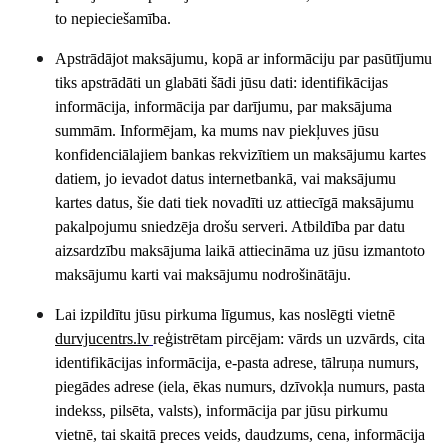
to nepieciešamība.
Apstrādājot maksājumu, kopā ar informāciju par pasūtījumu
tiks apstrādāti un glabāti šādi jūsu dati: identifikācijas
informācija, informācija par darījumu, par maksājuma
summām. Informējam, ka mums nav piekļuves jūsu
konfidenciālajiem bankas rekvizītiem un maksājumu kartes
datiem, jo ievadot datus internetbankā, vai maksājumu
kartes datus, šie dati tiek novadīti uz attiecīgā maksājumu
pakalpojumu sniedzēja drošu serveri. Atbildība par datu
aizsardzību maksājuma laikā attiecināma uz jūsu izmantoto
maksājumu karti vai maksājumu nodrošinātāju.
Lai izpildītu jūsu pirkuma līgumus, kas noslēgti vietnē
durvjucentrs
.lv
reģistrētam pircējam: vārds un uzvārds, cita
identifikācijas informācija, e-pasta adrese, tālruņa numurs,
piegādes adrese (iela, ēkas numurs, dzīvokļa numurs, pasta
indekss, pilsēta, valsts), informācija par jūsu pirkumu
vietnē, tai skaitā preces veids, daudzums, cena, informācija