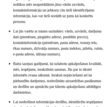
nolūkos mēs neapstrādāsim jūsu vārdu uzvārdu,
kontaktinformāciju un jebkuru citu tieši identificējamu
informāciju, kas var tieši norādīt uz jums kā konkrētu
personu.
Lai jūs varētu ar mums sazināties: vārds, uzvārds, darījuma
dati (piemēram, piegādes adrese, pasūtītās preces),
kontaktinformācija (piemēram, pasta adrese, tostarp iela,
ēkas numurs, dzīvokļa numurs, pasta indekss, pilsēta, valsts,
e-pasta adrese, tālruņa numurs).
Balss saziņas gadījumā, lai uzlabotu apkalpošanas kvalitāti,
mēs, iespējams, ierakstīsim sarunas. Jūs par to tiksiet
informēts zvana sākumā. Ieraksti nepieciešami arī lai
pārbaudītu darījumus, nodrošinātu aizsardzības pasākumus
un drošību un apmācītu par klientu apkalpošanu atbildīgos
darbiniekus.
Lai nodrošinot informācijas drošību, identificētu iespējamos