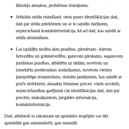
līdzekļu atmaksu, problēmas risinājumu.
Jebkādu strīdu risināšanā: otras puses identifikācijas dati,
dati par strīda priekšmetu un ar to saistīto darījumu,
nepieciešamā kontaktinformācija, kā arī dati, kas saistīti ar
strīda atrisināšanu.
Lai izpildītu tiesību aktu prasības, piemēram– kārtotu
lietvedību un grāmatvedību, gatavotu pārskatus, sagatavotu
juridiskas prasības, atbildētu uz tādām, novērstu un
izmeklētu prettiesiskus nodarījumus, novērstu vietnes
ļaunprātīgu izmantošanu, risinātu jautājumus, kas saistīti ar
preču defektiem, atsauktu bīstamas preces: vārds uzvārds,
nepieciešamības gadījumā citi identifikācijas dati, dati par
precēm, maksājumiem, piegādes informācija,
kontaktinformācija.
Dati, atbilstoši to raksturam un apstrādes iespējām var tikt
apstrādāti gan automatizēti, gan manuāli.