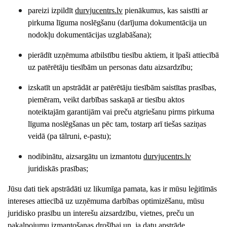
pareizi izpildīt
durvjucentrs
.lv
pienākumus, kas saistīti ar
pirkuma līguma noslēgšanu (darījuma dokumentācija un
nodokļu dokumentācijas uzglabāšana);
pierādīt uzņēmuma atbilstību tiesību aktiem, it īpaši attiecībā
uz patērētāju tiesībām un personas datu aizsardzību;
izskatīt un apstrādāt ar patērētāju tiesībām saistītas prasības,
piemēram, veikt darbības saskaņā ar tiesību aktos
noteiktajām garantijām vai preču atgriešanu pirms pirkuma
līguma noslēgšanas un pēc tam, tostarp arī tiešas saziņas
veidā (pa tālruni, e-pastu);
nodibinātu, aizsargātu un izmantotu
durvjucentrs
.lv
juridiskās prasības;
Jūsu dati tiek apstrādāti uz likumīga pamata, kas ir mūsu leģitīmās
intereses attiecībā uz uzņēmuma darbības optimizēšanu, mūsu
juridisko prasību un interešu aizsardzību, vietnes, preču un
pakalpojumu izmantošanas drošībai un, ja datu apstrāde