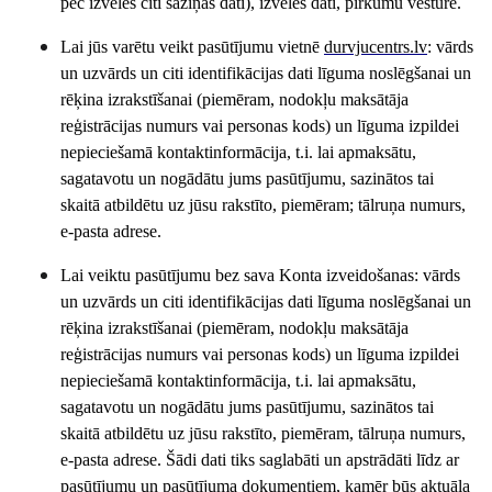
pēc izvēles citi saziņas dati), izvēles dati, pirkumu vēsture.
Lai jūs varētu veikt pasūtījumu vietnē
durvjucentrs
.lv
: vārds
un uzvārds un citi identifikācijas dati līguma noslēgšanai un
rēķina izrakstīšanai (piemēram, nodokļu maksātāja
reģistrācijas numurs vai personas kods) un līguma izpildei
nepieciešamā kontaktinformācija, t.i. lai apmaksātu,
sagatavotu un nogādātu jums pasūtījumu, sazinātos tai
skaitā atbildētu uz jūsu rakstīto, piemēram; tālruņa numurs,
e-pasta adrese.
Lai veiktu pasūtījumu bez sava Konta izveidošanas: vārds
un uzvārds un citi identifikācijas dati līguma noslēgšanai un
rēķina izrakstīšanai (piemēram, nodokļu maksātāja
reģistrācijas numurs vai personas kods) un līguma izpildei
nepieciešamā kontaktinformācija, t.i. lai apmaksātu,
sagatavotu un nogādātu jums pasūtījumu, sazinātos tai
skaitā atbildētu uz jūsu rakstīto, piemēram, tālruņa numurs,
e-pasta adrese. Šādi dati tiks saglabāti un apstrādāti līdz ar
pasūtījumu un pasūtījuma dokumentiem, kamēr būs aktuāla