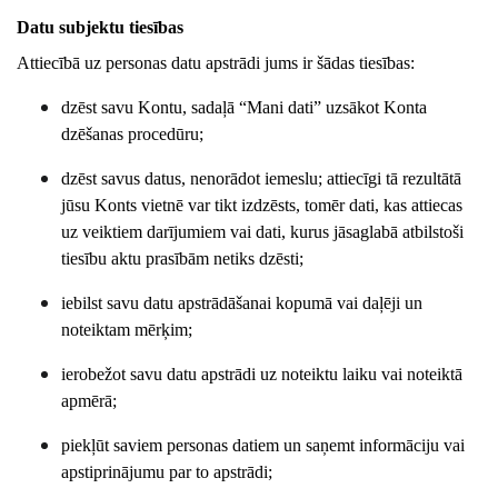
Datu subjektu tiesības
Attiecībā uz personas datu apstrādi jums ir šādas tiesības:
dzēst savu Kontu, sadaļā “Mani dati” uzsākot Konta
dzēšanas procedūru;
dzēst savus datus, nenorādot iemeslu; attiecīgi tā rezultātā
jūsu Konts vietnē var tikt izdzēsts, tomēr dati, kas attiecas
uz veiktiem darījumiem vai dati, kurus jāsaglabā atbilstoši
tiesību aktu prasībām netiks dzēsti;
iebilst savu datu apstrādāšanai kopumā vai daļēji un
noteiktam mērķim;
ierobežot savu datu apstrādi uz noteiktu laiku vai noteiktā
apmērā;
piekļūt saviem personas datiem un saņemt informāciju vai
apstiprinājumu par to apstrādi;