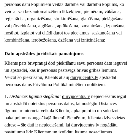
personas datu kopumiem veikta darbība vai darbību kopums, ko
veic ar vai bez automatizētiem līdzekļiem, piemēram, vākšana,
reģistrācija, organizēšana, strukturēšana, glabāšana, pielāgošana
vai pārveidošana, atgūšana, aplūkošana, izmantošana, izpaušana,
nosūtot, izplatot vai citādi darot tos pieejamus, saskaņošana vai
kombinēšana, ierobežošana, dzēšana vai iznīcināšana;
Datu apstrādes juridiskais pamatojums
Klients pats brīvprātīgi dod piekrišanu savu personas datu ieguvei
un apstrādei, kas ir personas pastāvīgs brīvas gribas lēmums.
Veicot šo piekrišanu, Klients atļauj
durvjucentrs
.lv
apstrādāt
personas datus Privātuma Politikā minētiem nolūkiem.
1.
Distances līguma slēgšana:
durvjucentrs
.lv
nepieciešams iegūt
un apstrādāt noteiktus personas datus, lai noslēgtu Distances
līgumu ar interneta veikala Klientu, apkalpojot to un sniedzot
pakalpojumus augstākajā līmenī. Piemēram, Klienta dzīvesvietas
adrese – šie dati ir nepieciešami, lai
durvjucentrs
.lv
nogādātu
pasūtījumu līdz Klientam un izpildītu līguma nosacījumus.