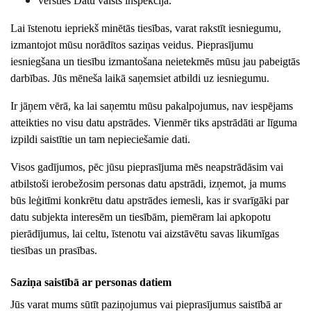
vērsties Datu valsts inspekcijā.
Lai īstenotu iepriekš minētās tiesības, varat rakstīt iesniegumu,
izmantojot mūsu norādītos saziņas veidus. Pieprasījumu
iesniegšana un tiesību izmantošana neietekmēs mūsu jau pabeigtās
darbības. Jūs mēneša laikā saņemsiet atbildi uz iesniegumu.
Ir jāņem vērā, ka lai saņemtu mūsu pakalpojumus, nav iespējams
atteikties no visu datu apstrādes. Vienmēr tiks apstrādāti ar līguma
izpildi saistītie un tam nepieciešamie dati.
Visos gadījumos, pēc jūsu pieprasījuma mēs neapstrādāsim vai
atbilstoši ierobežosim personas datu apstrādi, izņemot, ja mums
būs leģitīmi konkrētu datu apstrādes iemesli, kas ir svarīgāki par
datu subjekta interesēm un tiesībām, piemēram lai apkopotu
pierādījumus, lai celtu, īstenotu vai aizstāvētu savas likumīgas
tiesības un prasības.
Saziņa saistībā ar personas datiem
Jūs varat mums sūtīt paziņojumus vai pieprasījumus saistībā ar