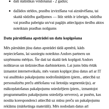
dati statistikas veidošanai - 2 gadus;
dažādos strīdos, prasību izvirzīšana vai aizstāvēšana, tai
skaitā sūdzību gadījumos — līdz strīds ir izbeigts, sūdzība
vai prasība pabeigta un/vai pagājis attiecīgajos tiesību aktos
noteiktais prasības noilgums
Datu pārsūtīšana apstrādei un datu kopīgošana
Mēs pārsūtām jūsu datus apstrādei tādā apmērā, kāds
nepieciešams, lai sasniegtu noteiktus
Andors
partneru un
uzņēmumu mērķus. Šie dati tai skaitā tiek kopīgoti
Andors
noliktavas un tirdzniecības darbiniekiem. Lai jums būtu ērtāk
izmantot internetveikalu, mēs varam kopīgot jūsu datus arī ar IT
vai analītisko pakalpojumu nodrošinātājiem (piem., attiecībā uz
personalizētu preču attēlošanu vai lietotāju segmentāciju), ar
mākoņdatošanas pakalpojumu sniedzējiem (piem., izmantojot
programmatūru pakalpojumu sniedzēja serveros), ar pusēm, kas
nosūta korespondenci attiecībā uz mūsu preču un pakalpojumu
reklāmu (mārketinga materiāli). Mēs nododam datus arī