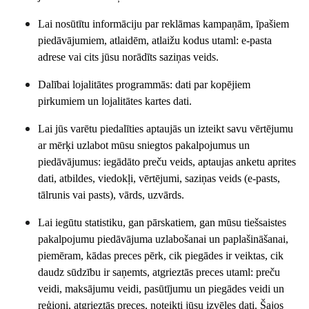
Lai nosūtītu informāciju par reklāmas kampaņām, īpašiem
piedāvājumiem, atlaidēm, atlaižu kodus utaml: e-pasta
adrese vai cits jūsu norādīts saziņas veids.
Dalībai lojalitātes programmās: dati par kopējiem
pirkumiem un lojalitātes kartes dati.
Lai jūs varētu piedalīties aptaujās un izteikt savu vērtējumu
ar mērķi uzlabot mūsu sniegtos pakalpojumus un
piedāvājumus: iegādāto preču veids, aptaujas anketu aprites
dati, atbildes, viedokļi, vērtējumi, saziņas veids (e-pasts,
tālrunis vai pasts), vārds, uzvārds.
Lai iegūtu statistiku, gan pārskatiem, gan mūsu tiešsaistes
pakalpojumu piedāvājuma uzlabošanai un paplašināšanai,
piemēram, kādas preces pērk, cik piegādes ir veiktas, cik
daudz sūdzību ir saņemts, atgrieztās preces utaml: preču
veidi, maksājumu veidi, pasūtījumu un piegādes veidi un
reģioni, atgrieztās preces, noteikti jūsu izvēles dati. Šajos