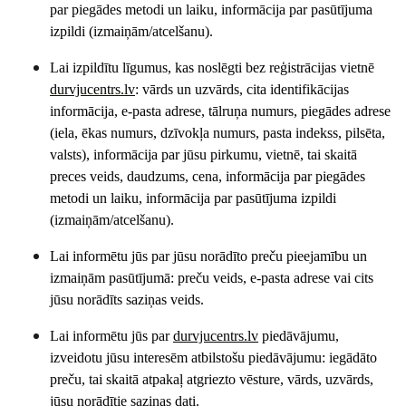
par piegādes metodi un laiku, informācija par pasūtījuma
izpildi (izmaiņām/atcelšanu).
Lai izpildītu līgumus, kas noslēgti bez reģistrācijas vietnē
durvjucentrs
.lv
: vārds un uzvārds, cita identifikācijas
informācija, e-pasta adrese, tālruņa numurs, piegādes adrese
(iela, ēkas numurs, dzīvokļa numurs, pasta indekss, pilsēta,
valsts), informācija par jūsu pirkumu, vietnē, tai skaitā
preces veids, daudzums, cena, informācija par piegādes
metodi un laiku, informācija par pasūtījuma izpildi
(izmaiņām/atcelšanu).
Lai informētu jūs par jūsu norādīto preču pieejamību un
izmaiņām pasūtījumā: preču veids, e-pasta adrese vai cits
jūsu norādīts saziņas veids.
Lai informētu jūs par
durvjucentrs
.lv
piedāvājumu,
izveidotu jūsu interesēm atbilstošu piedāvājumu: iegādāto
preču, tai skaitā atpakaļ atgriezto vēsture, vārds, uzvārds,
jūsu norādītie saziņas dati.