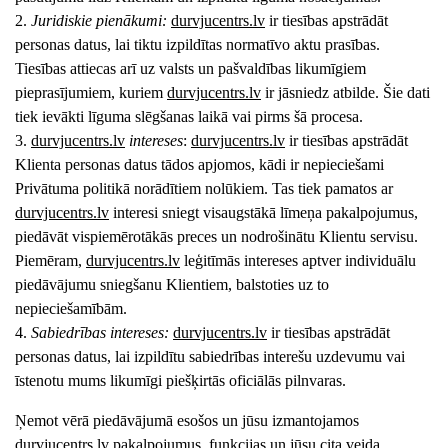
2.
Juridiskie pienākumi:
durvjucentrs
.lv
ir tiesības apstrādāt
personas datus, lai tiktu izpildītas normatīvo aktu prasības.
Tiesības attiecas arī uz valsts un pašvaldības likumīgiem
pieprasījumiem, kuriem
durvjucentrs
.lv
ir jāsniedz atbilde. Šie dati
tiek ievākti līguma slēgšanas laikā vai pirms šā procesa.
3.
durvjucentrs
.lv
intereses
:
durvjucentrs
.lv
ir tiesības apstrādāt
Klienta personas datus tādos apjomos, kādi ir nepieciešami
Privātuma politikā norādītiem nolūkiem. Tas tiek pamatos ar
durvjucentrs
.lv
interesi sniegt visaugstākā līmeņa pakalpojumus,
piedāvāt vispiemērotākās preces un nodrošinātu Klientu servisu.
Piemēram,
durvjucentrs
.lv
leģitīmās intereses aptver individuālu
piedāvājumu sniegšanu Klientiem, balstoties uz to
nepieciešamībām.
4.
Sabiedrības intereses:
durvjucentrs
.lv
ir tiesības apstrādāt
personas datus, lai izpildītu sabiedrības interešu uzdevumu vai
īstenotu mums likumīgi piešķirtās oficiālās pilnvaras.
Ņemot vērā piedāvājumā esošos un jūsu izmantojamos
durvjucentrs
.lv
pakalpojumus, funkcijas un jūsu cita veida