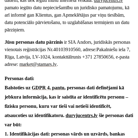
datiem, kas tiek iegūti mūsu interneta veikalā.
durvjucentrs
.lv
pamato iegūto datu nepieciešamību un juridisko pamatojumu, kā
arī informē gan Klientus, gan Apmeklētājus par viņu tiesībām,
datu potenciālo pārvietošanu, to uzglabāšanas termiņiem un datu
pārziņiem.
Jūsu perso
nas datu pārzinis
ir SIA
Andors
, juridiskās personas
vienotais reģistrācijas Nr.
40103910560
, adrese:Pakalniešu iela 7,
Rīga, Latvija, LV-1024, kontakttālrunis +371 27850656, e-pasta
adrese:
market@stamars.lv
.
Personas dati:
Balstoties uz
GDPR 4. pantu
, personas dati definējami kā
jebkura informācija, kas ir saistīta ar identificētu personu –
fizisku personu, kuru var tieši vai netieši identificēt,
atsaucoties uz identifikatoru.
durvjucentrs
.lv
šie personas dati
var būt:
1. Identifikācijas dati: personas vārds un uzvārds, bankas