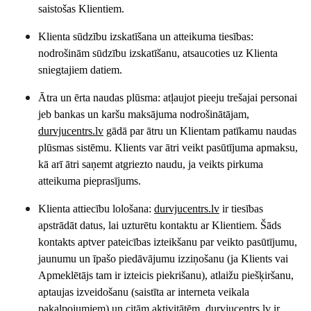
saistošas Klientiem.
Klienta sūdzību izskatīšana un atteikuma tiesības:
nodrošinām sūdzību izskatīšanu, atsaucoties uz Klienta
sniegtajiem datiem.
Ātra un ērta naudas plūsma: atļaujot pieeju trešajai personai
jeb bankas un karšu maksājuma nodrošinātājam,
durvjucentrs
.lv
gādā par ātru un Klientam patīkamu naudas
plūsmas sistēmu. Klients var ātri veikt pasūtījuma apmaksu,
kā arī ātri saņemt atgriezto naudu, ja veikts pirkuma
atteikuma pieprasījums.
Klienta attiecību lološana:
durvjucentrs
.lv
ir tiesības
apstrādāt datus, lai uzturētu kontaktu ar Klientiem. Šāds
kontakts aptver pateicības izteikšanu par veikto pasūtījumu,
jaunumu un īpašo piedāvājumu izziņošanu (ja Klients vai
Apmeklētājs tam ir izteicis piekrišanu), atlaižu piešķiršanu,
aptaujas izveidošanu (saistīta ar interneta veikala
pakalpojumiem) un citām aktivitātēm.
durvjucentrs
.lv
ir