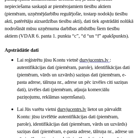
nepieciešama saskaņā ar piemērojamiem tiesību aktiem
(piemēram, uzņēmējdarbību regulējošie, tostarp nodokļu tiesību
akti, patērētāju aizsardzības tiesību akti), dati tiek apstrādāti nolūkā
nodrošināt mūsu uzņēmuma darbības atbilstību šiem tiesību
aktiem (VDAR 6. panta 1. punkta “c”, “d “un “f” apakšpunkts).
Apstrādātie dati
Lai reģistrētu jūsu Kontu vietnē
durvjucentrs
.lv
:
autentifikācijas dati (piemēram, parole), identifikācijas dati
(piemēram, vārds un uzvārds) saziņas dati (piemēram, e-
pasta adrese, tālruņa nr., adrese un pēc izvēles citi saziņas
dati), izvēles dati (piemēram, atļauja komerciālu
paziņojumu, reklāmas saņemšanai).
Lai Jūs varētu vietni
durvjucentrs
.lv
lietot un pārvaldīt
Kontu: jūsu izvēlētie autentifikācijas dati (piemēram,
parole), identifikācijas dati (piemēram, vārds un uzvārds)
saziņas dati (piemēram, e-pasta adrese, tālruņa nr., adrese un