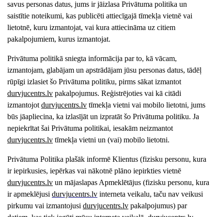
savus personas datus, jums ir jāizlasa Privātuma politika un
saistītie noteikumi, kas publicēti attiecīgajā tīmekļa vietnē vai
lietotnē, kuru izmantojat, vai kura attiecināma uz citiem
pakalpojumiem, kurus izmantojat.
Privātuma politikā sniegta informācija par to, kā vācam,
izmantojam, glabājam un apstrādājam jūsu personas datus, tādēļ
rūpīgi izlasiet šo Privātuma politiku, pirms sākat izmantot
durvjucentrs
.lv
pakalpojumus. Reģistrējoties vai kā citādi
izmantojot
durvjucentrs
.lv
tīmekļa vietni vai mobilo lietotni, jums
būs jāapliecina, ka izlasījāt un izpratāt šo Privātuma politiku. Ja
nepiekrītat šai Privātuma politikai, iesakām neizmantot
durvjucentrs
.lv
tīmekļa vietni un (vai) mobilo lietotni.
Privātuma Politika plašāk informē Klientus (fizisku personu, kura
ir iepirkusies, iepērkas vai nākotnē plāno iepirkties vietnē
durvjucentrs
.lv
un mājaslapas Apmeklētājus (fizisku personu, kura
ir apmeklējusi
durvjucentrs
.lv
interneta veikalu, taču nav veikusi
pirkumu vai izmantojusi
durvjucentrs
.lv
pakalpojumus) par