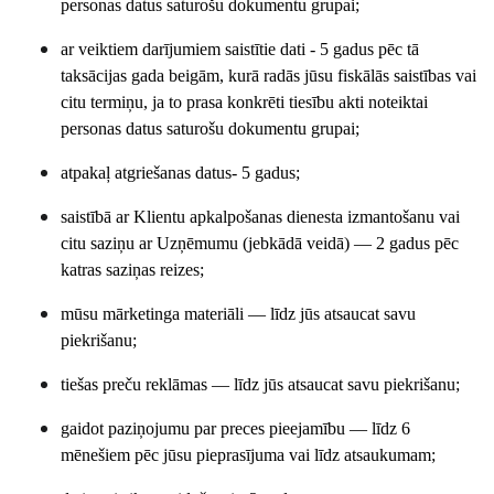
personas datus saturošu dokumentu grupai;
ar veiktiem darījumiem saistītie dati - 5 gadus pēc tā
taksācijas gada beigām, kurā radās jūsu fiskālās saistības vai
citu termiņu, ja to prasa konkrēti tiesību akti noteiktai
personas datus saturošu dokumentu grupai;
atpakaļ atgriešanas datus- 5 gadus;
saistībā ar Klientu apkalpošanas dienesta izmantošanu vai
citu saziņu ar Uzņēmumu (jebkādā veidā) — 2 gadus pēc
katras saziņas reizes;
mūsu mārketinga materiāli — līdz jūs atsaucat savu
piekrišanu;
tiešas preču reklāmas — līdz jūs atsaucat savu piekrišanu;
gaidot paziņojumu par preces pieejamību — līdz 6
mēnešiem pēc jūsu pieprasījuma vai līdz atsaukumam;