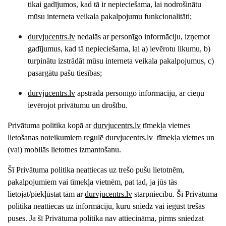
tikai gadījumos, kad tā ir nepieciešama, lai nodrošinātu
mūsu interneta veikala pakalpojumu funkcionalitāti;
durvjucentrs
.lv
nedalās ar personīgo informāciju, izņemot
gadījumus, kad tā nepieciešama, lai a) ievērotu likumu, b)
turpinātu izstrādāt mūsu interneta veikala pakalpojumus, c)
pasargātu pašu tiesības;
durvjucentrs
.lv
apstrādā personīgo informāciju, ar cieņu
ievērojot privātumu un drošību.
Privātuma politika kopā ar
durvjucentrs
.lv
tīmekļa vietnes
lietošanas noteikumiem regulē
durvjucentrs
.lv
tīmekļa vietnes un
(vai) mobilās lietotnes izmantošanu.
Šī Privātuma politika neattiecas uz trešo pušu lietotnēm,
pakalpojumiem vai tīmekļa vietnēm, pat tad, ja jūs tās
lietojat/piekļūstat tām ar
durvjucentrs
.lv
starpniecību. Šī Privātuma
politika neattiecas uz informāciju, kuru sniedz vai iegūst trešās
puses. Ja šī Privātuma politika nav attiecināma, pirms sniedzat