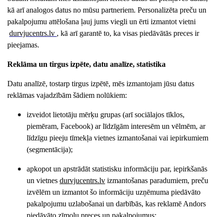
kā arī analogos datus no mūsu partneriem. Personalizēta preču un
pakalpojumu attēlošana ļauj jums viegli un ērti izmantot vietni
durvjucentrs
.lv
, kā arī garantē to, ka visas piedāvātās preces ir
pieejamas.
Reklāma un tirgus izpēte, datu analīze, statistika
Datu analīzē, tostarp tirgus izpētē, mēs izmantojam jūsu datus
reklāmas vajadzībām šādiem nolūkiem:
izveidot lietotāju mērķu grupas (arī sociālajos tīklos,
piemēram, Facebook) ar līdzīgām interesēm un vēlmēm, ar
līdzīgu pieeju tīmekļa vietnes izmantošanai vai iepirkumiem
(segmentācija);
apkopot un apstrādāt statistisku informāciju par, iepirkšanās
un vietnes
durvjucentrs
.lv
izmantošanas paradumiem, preču
izvēlēm un izmantot šo informāciju uzņēmuma piedāvāto
pakalpojumu uzlabošanai un darbībās, kas reklamē
Andors
piedāvāto zīmolu preces un pakalpojumus;