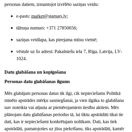
personas datiem, izmantojot izvēlēto saziņas veidu:
e-pasts:
market
@stamars.lv
;
tālruņa numurs: +371 27850656;
saziņas veidlapa, kas pieejama mūsu vietnē;
vēstule uz šo adresi: Pakalniešu iela 7, Rīga, Latvija, LV-
1024.
Datu glabāšana un kopīgošana
Personas datu glabāšanas ilgums
Mēs glabājam personas datus tik ilgi, cik nepieciešams Politikā
minēto apstrādes mērķu sasniegšanai, ja vien ilgāka to glabāšana
nav noteikta vai atļauta ar piemērojamiem tiesību aktiem. Mēs
plānojam datu glabāšanas periodus tā, lai tiktu apstrādāti tikai tie
dati, kas ir nepieciešami konkrētajam nolūkam. Dati, kas tiek
apstrādāti, pamatojoties uz jūsu piekrišanu, tiks apstrādāti, kamēr