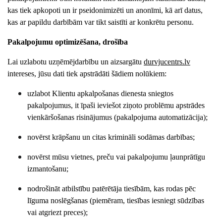
kas tiek apkopoti un ir pseidonimizēti un anonīmi, kā arī datus,
kas ar papildu darbībām var tikt saistīti ar konkrētu personu.
Pakalpojumu optimizēšana, drošība
Lai uzlabotu uzņēmējdarbību un aizsargātu
durvjucentrs
.lv
intereses, jūsu dati tiek apstrādāti šādiem nolūkiem:
uzlabot Klientu apkalpošanas dienesta sniegtos
pakalpojumus, it īpaši ieviešot ziņoto problēmu apstrādes
vienkāršošanas risinājumus (pakalpojuma automatizācija);
novērst krāpšanu un citas krimināli sodāmas darbības;
novērst mūsu vietnes, preču vai pakalpojumu ļaunprātīgu
izmantošanu;
nodrošināt atbilstību patērētāja tiesībām, kas rodas pēc
līguma noslēgšanas (piemēram, tiesības iesniegt sūdzības
vai atgriezt preces);