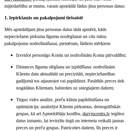
mijiedarbību ar mums, varam apstrādāt šādus jūsu personas datus:
1. Iepirkšanās un pakalpojumi tiešsaistē
Mēs apstrādājam jūsu personas datus tādā apmērā, kāds
nepieciešams pirkuma līgumu noslēgšanai un citu mūsu
pakalpojumu nodrošināšanai, piemēram, šādiem mērķiem:
Izveidot personīgo Kontu un nodrošinātu Konta pārvaldību;
Distances līguma slēgšana un izpildīšana: nodrošinām
Klientu datu aktualitāti un precizitāti, nepieciešamības
gadījumā tos atjaunojot vai papildinot. Pasūtītās preces tiek
nogādātas Klientam, balstoties uz sniegtajiem datiem;
Tirgus vides analīze, preču klāsta papildināšana un
optimizācija: analizējot Klientu pirkumus, demogrāfiskās
grupas, kā arī Apmeklētāju kustību,
durvjucentrs
.lv
iegūtos
datus izmanto, lai ievirzītu tirgū un interneta veikalā jaunas
preces un preču grupas. Pateicoties datiem, šīs preces ir