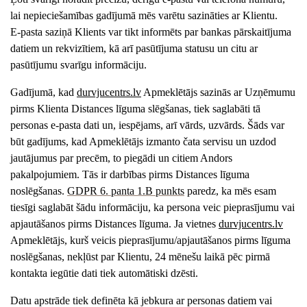
lai nepieciešamības gadījumā mēs varētu sazināties ar Klientu.
E-pasta saziņā Klients var tikt informēts par bankas pārskaitījuma
datiem un rekvizītiem, kā arī pasūtījuma statusu un citu ar
pasūtījumu svarīgu informāciju.
Gadījumā, kad
durvjucentrs
.lv
Apmeklētājs sazinās ar Uzņēmumu
pirms Klienta Distances līguma slēgšanas, tiek saglabāti tā
personas e-pasta dati un, iespējams, arī vārds, uzvārds. Šāds var
būt gadījums, kad Apmeklētājs izmanto čata servisu un uzdod
jautājumus par precēm, to piegādi un citiem
Andors
pakalpojumiem. Tās ir darbības pirms Distances līguma
noslēgšanas.
GDPR 6. panta 1.B punkts
paredz, ka mēs esam
tiesīgi saglabāt šādu informāciju, ka persona veic pieprasījumu vai
apjautāšanos pirms Distances līguma. Ja vietnes
durvjucentrs
.lv
Apmeklētājs, kurš veicis pieprasījumu/apjautāšanos pirms līguma
noslēgšanas, nekļūst par Klientu, 24 mēnešu laikā pēc pirmā
kontakta iegūtie dati tiek automātiski dzēsti.
Datu apstrāde tiek definēta kā jebkura ar personas datiem vai