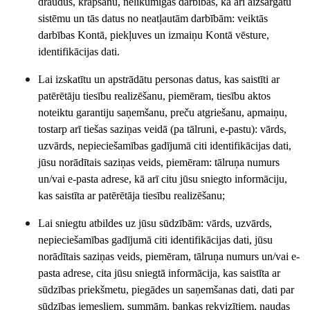
draudus, krāpšanu, nelikumīgas darbības, kā arī aizsargātu
sistēmu un tās datus no neatļautām darbībām: veiktās
darbības Kontā, piekļuves un izmaiņu Kontā vēsture,
identifikācijas dati.
Lai izskatītu un apstrādātu personas datus, kas saistīti ar
patērētāju tiesību realizēšanu, piemēram, tiesību aktos
noteiktu garantiju saņemšanu, preču atgriešanu, apmaiņu,
tostarp arī tiešas saziņas veidā (pa tālruni, e-pastu): vārds,
uzvārds, nepieciešamības gadījumā citi identifikācijas dati,
jūsu norādītais saziņas veids, piemēram: tālruņa numurs
un/vai e-pasta adrese, kā arī citu jūsu sniegto informāciju,
kas saistīta ar patērētāja tiesību realizēšanu;
Lai sniegtu atbildes uz jūsu sūdzībām: vārds, uzvārds,
nepieciešamības gadījumā citi identifikācijas dati, jūsu
norādītais saziņas veids, piemēram, tālruņa numurs un/vai e-
pasta adrese, cita jūsu sniegtā informācija, kas saistīta ar
sūdzības priekšmetu, piegādes un saņemšanas dati, dati par
sūdzības iemesliem, summām, bankas rekvizītiem, naudas