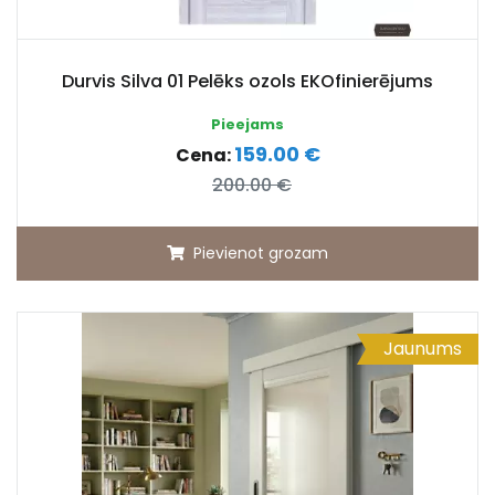
Durvis Silva 01 Pelēks ozols EKOfinierējums
Pieejams
159.00 €
Cena:
200.00 €
Pievienot grozam
Jaunums