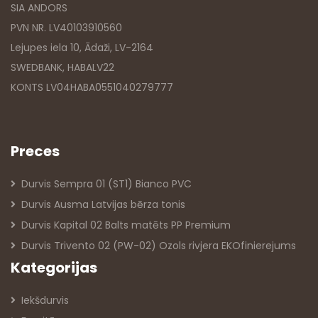
SIA ANDORS
PVN NR. LV40103910560
Lejupes iela 10, Ādaži, LV-2164
SWEDBANK, HABALV22
KONTS LV04HABA0551040279777
Preces
Durvis Sempra 01 (ST1) Bianco PVC
Durvis Ausma Latvijas bērza tonis
Durvis Kapital 02 Balts matēts PP Premium
Durvis Trivento 02 (PW-02) Ozols rivjera EKOfinierejums
Kategorijas
Iekšdurvis