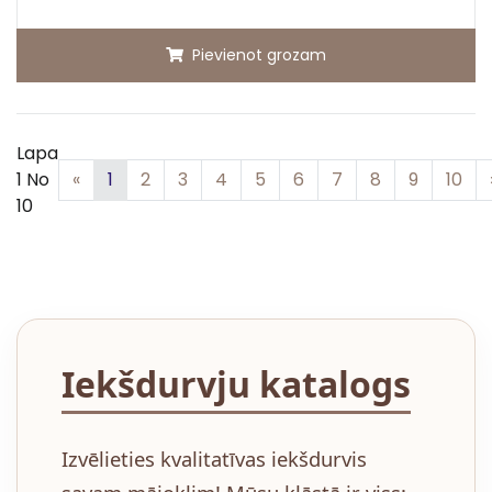
Pievienot grozam
Lapa
Iepriekšējā
1 No
«
1
2
3
4
5
6
7
8
9
10
10
Iekšdurvju katalogs
Izvēlieties kvalitatīvas iekšdurvis