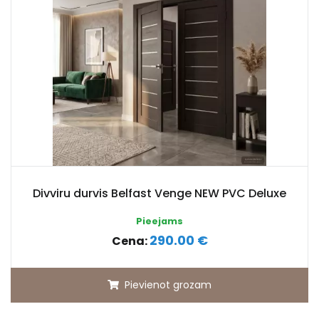
Divviru durvis Belfast Venge NEW PVC Deluxe
Pieejams
290.00 €
Cena:
Pievienot grozam