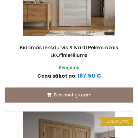
Bīdāmās iekšdurvis Silva 01 Pelēks ozols
EKOfinierējums
Pieejams
167.50 €
Cena sākot no:
Pievienot grozam
Jaunums