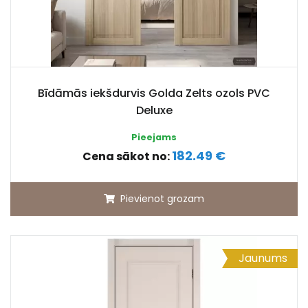
Bīdāmās iekšdurvis Golda Zelts ozols PVC
Deluxe
Pieejams
182.49 €
Cena sākot no:
Pievienot grozam
Jaunums