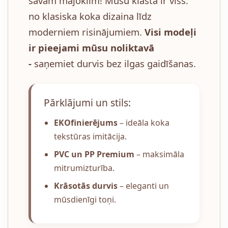
savam mājoklim! Mūsu klāstā ir viss:
no klasiska koka dizaina līdz
moderniem risinājumiem.
Visi modeļi
ir pieejami mūsu noliktavā
-
saņemiet durvis bez ilgas gaidīšanas.
Pārklājumi un stils:
EKOfinierējums
– ideāla koka
tekstūras imitācija.
PVC un PP Premium
– maksimāla
mitrumizturība.
Krāsotās durvis
– eleganti un
mūsdienīgi toņi.