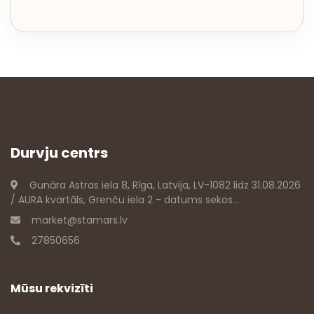
Durvju centrs
Gunāra Astras iela 8, Rīga, Latvija, LV-1082 lidz 31.08.2026
/ AURA kvartāls, Grenču iela 2 - datums sekos...
market@stamars.lv
27850656
Mūsu rekvizīti