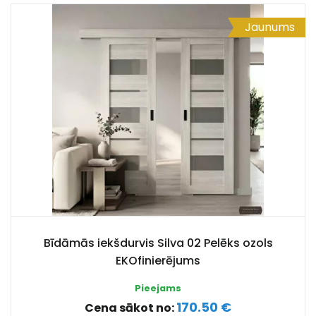
Jaunums
Bīdāmās iekšdurvis Silva 02 Pelēks ozols
EKOfinierējums
Pieejams
170.50 €
Cena sākot no: