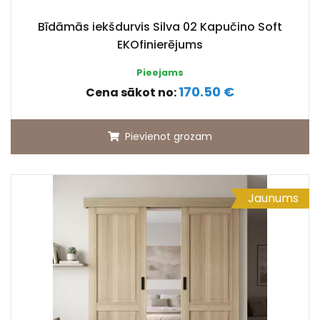
Bīdāmās iekšdurvis Silva 02 Kapučino Soft
EKOfinierējums
Pieejams
170.50 €
Cena sākot no:
Pievienot grozam
Jaunums