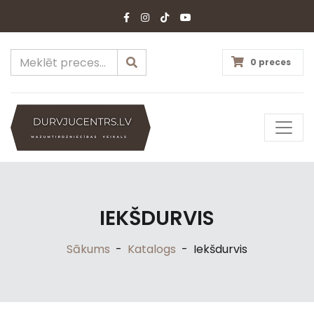
0 preces
IEKŠDURVIS
Sākums
-
Katalogs
-
Iekšdurvis