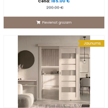
185.00 €
Cena:
200.00 €
Pievienot grozam
Jaunums