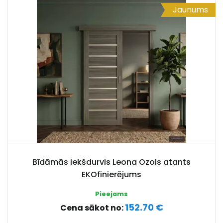
Jaunums
Bīdāmās iekšdurvis Leona Ozols atants
EKOfinierējums
Pieejams
152.70 €
Cena sākot no: