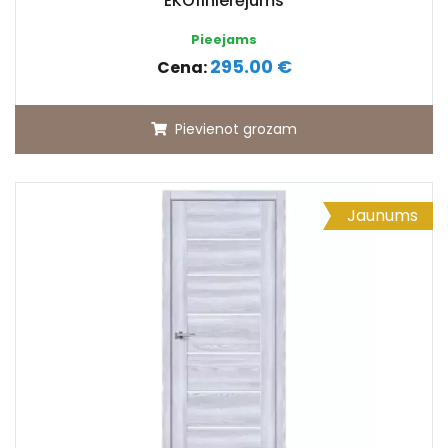
EKOfinierējums
Pieejams
295.00 €
Cena:
Pievienot grozam
Jaunums