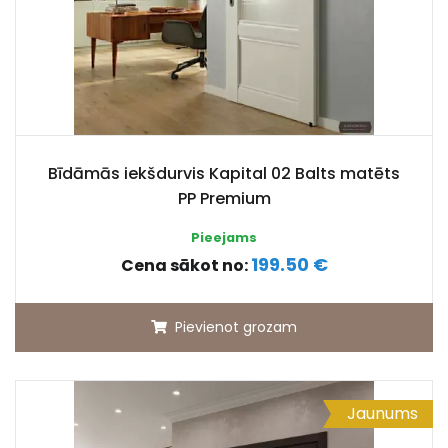
Bīdāmās iekšdurvis Kapital 02 Balts matēts
PP Premium
Pieejams
199.50 €
Cena sākot no:
Pievienot grozam
Jaunums