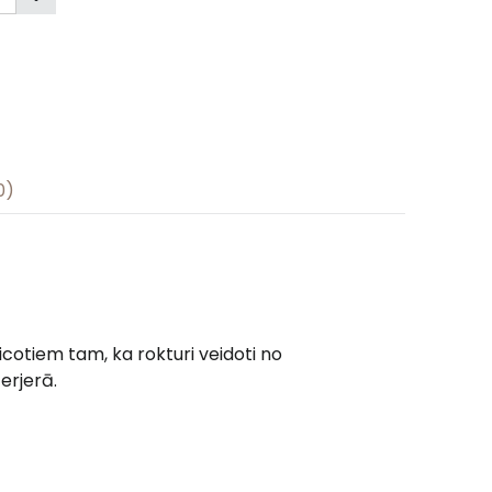
0)
icotiem tam, ka rokturi veidoti no
erjerā.