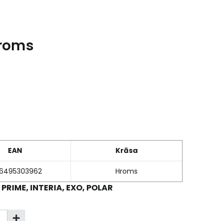
Hroms
EAN
Krāsa
16495303962
Hroms
 PRIME, INTERIA, EXO, POLAR