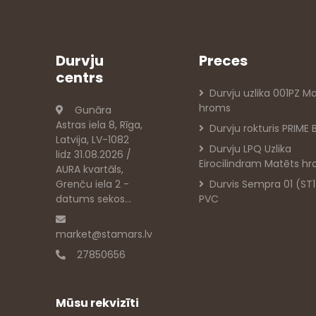
Durvju
Preces
centrs
Durvju uzlika 001PZ M
hroms
Gunāra
Astras iela 8, Rīga,
Durvju rokturis PRIME 
Latvija, LV-1082
Durvju LPQ Uzlika
lidz 31.08.2026 /
Eirocilindram Matēts h
AURA kvartāls,
Grenču iela 2 -
Durvis Sempra 01 (ST1
datums sekos...
PVC
market@stamars.lv
27850656
Mūsu rekvizīti