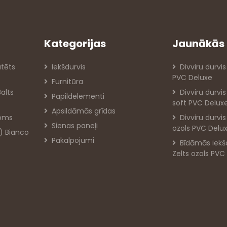
Kategorijas
Jaunākās 
atēts
Iekšdurvis
Divviru durvis
PVC Deluxe
Furnitūra
Balts
Divviru durvi
Papildelementi
soft PVC Delux
Apsildāmās grīdas
roms
Divviru durvi
Sienas paneļi
ozols PVC Delu
) Bianco
Pakalpojumi
Bīdāmās iekš
Zelts ozols PVC