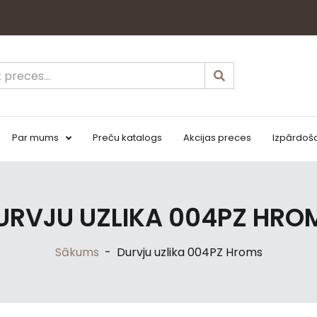
Par mums
Preču katalogs
Akcijas preces
Izpārdoš
URVJU UZLIKA 004PZ HRO
Sākums
-
Durvju uzlika 004PZ Hroms