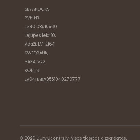
SIA ANDORS
PVN NR.
LV40103910560
Lejupes iela 10,
Ādaži, LV-2164
SWEDBANK,
HABALV22
KONTS
LV04HABA0551040279777
© 2026 Durvjucentrs.lv. Visas tiesības aizsargātas.