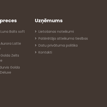
preces
Uzņēmums
 Luna Balts soft
Lietošanas noteikumi
Patērētāja atteikuma tiesības
s Aurora Latte
Datu privātuma politika
e
Kontakti
s Golda Zelts
xe
durvis Golda
 Deluxe