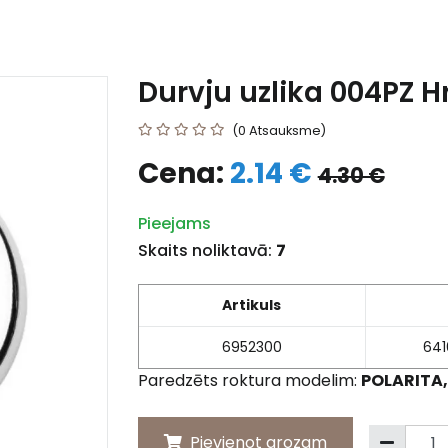
Durvju uzlika 004PZ 
(0 Atsauksme)
Cena:
2.14 €
4.30 €
Pieejams
Skaits noliktavā:
7
Artikuls
6952300
64
Paredzēts roktura modelim:
POLARITA,
Pievienot grozam