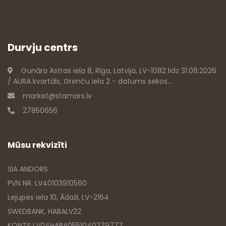
Durvju centrs
Gunāra Astras iela 8, Rīga, Latvija, LV-1082 lidz 31.08.2026
/ AURA kvartāls, Grenču iela 2 - datums sekos...
market@stamars.lv
27850656
Mūsu rekvizīti
SIA ANDORS
PVN NR. LV40103910560
Lejupes iela 10, Ādaži, LV-2164
SWEDBANK, HABALV22
KONTS LV04HABA0551040279777