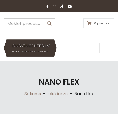
0 preces
NANO FLEX
Sākums
-
Iekšdurvis
-
Nano flex