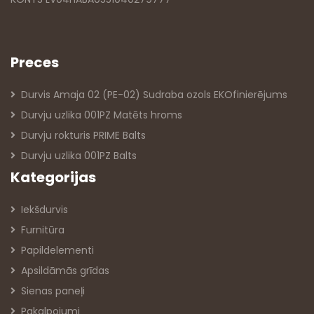
Preces
Durvis Amaja 02 (PE-02) Sudraba ozols EKOfinierējums
Durvju uzlika 001PZ Matēts hroms
Durvju rokturis PRIME Balts
Durvju uzlika 001PZ Balts
Kategorijas
Iekšdurvis
Furnitūra
Papildelementi
Apsildāmās grīdas
Sienas paneļi
Pakalpojumi