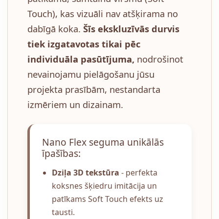
Touch), kas vizuāli nav atšķirama no
dabīgā koka.
Šīs ekskluzīvās durvis
tiek izgatavotas tikai pēc
individuāla pasūtījuma,
nodrošinot
nevainojamu pielāgošanu jūsu
projekta prasībām, nestandarta
izmēriem un dizainam.
Nano Flex seguma unikālās
īpašības:
Dziļa 3D tekstūra
- perfekta
koksnes šķiedru imitācija un
patīkams Soft Touch efekts uz
tausti.