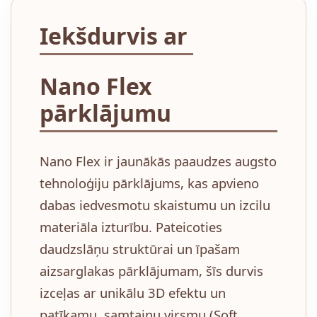
Iekšdurvis ar
Nano Flex
pārklājumu
Nano Flex ir jaunākās paaudzes augsto
tehnoloģiju pārklājums, kas apvieno
dabas iedvesmotu skaistumu un izcilu
materiāla izturību. Pateicoties
daudzslāņu struktūrai un īpašam
aizsarglakas pārklājumam, šīs durvis
izceļas ar unikālu 3D efektu un
patīkamu, samtainu virsmu (Soft