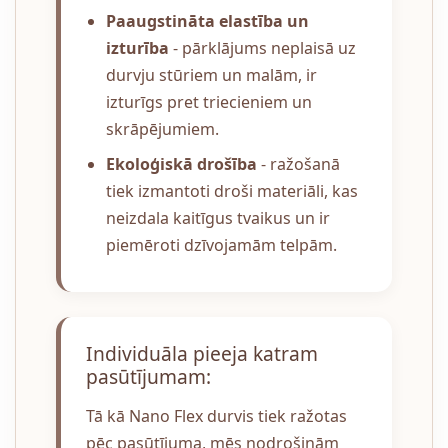
Paaugstināta elastība un
izturība
- pārklājums neplaisā uz
durvju stūriem un malām, ir
izturīgs pret triecieniem un
skrāpējumiem.
Ekoloģiskā drošība
- ražošanā
tiek izmantoti droši materiāli, kas
neizdala kaitīgus tvaikus un ir
piemēroti dzīvojamām telpām.
Individuāla pieeja katram
pasūtījumam:
Tā kā Nano Flex durvis tiek ražotas
pēc pasūtījuma, mēs nodrošinām