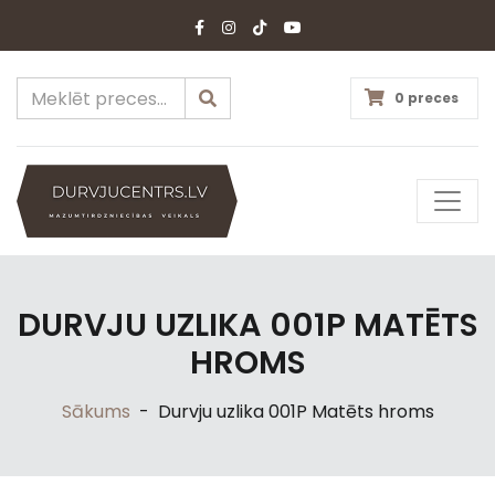
0 preces
DURVJU UZLIKA 001P MATĒTS
HROMS
Sākums
-
Durvju uzlika 001P Matēts hroms