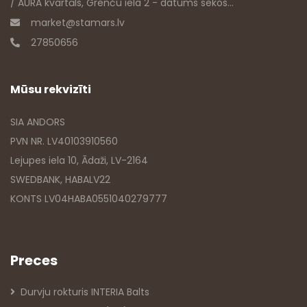
/ AURA kvartāls, Grenču iela 2 - datums sekos...
market@stamars.lv
27850656
Mūsu rekvizīti
SIA ANDORS
PVN NR. LV40103910560
Lejupes iela 10, Ādaži, LV-2164
SWEDBANK, HABALV22
KONTS LV04HABA0551040279777
Preces
Durvju rokturis INTERIA Balts