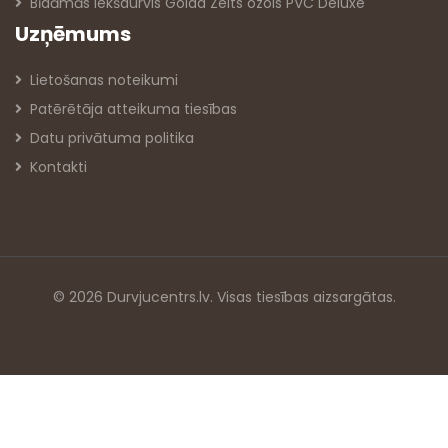
Bīdāmās iekšdurvis Golda Zelts ozols PVC Deluxe
Uzņēmums
Lietošanas noteikumi
Patērētāja atteikuma tiesības
Datu privātuma politika
Kontakti
© 2026 Durvjucentrs.lv. Visas tiesības aizsargātas.