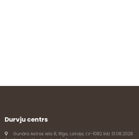
Durvju centrs
Gunāra Astras iela 8, Rīga, Latvija, LV-1082 lidz 31.08.2026