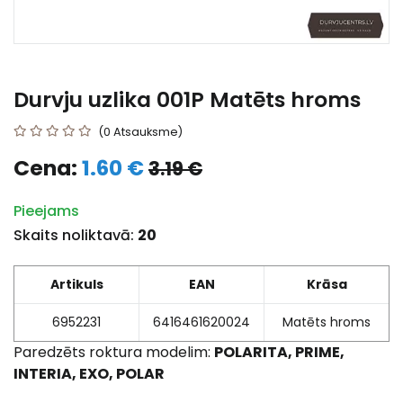
Durvju uzlika 001P Matēts hroms
(0 Atsauksme)
Cena:
1.60 €
3.19 €
Pieejams
Skaits noliktavā:
20
Artikuls
EAN
Krāsa
6952231
6416461620024
Matēts hroms
Paredzēts roktura modelim:
POLARITA, PRIME,
INTERIA, EXO, POLAR