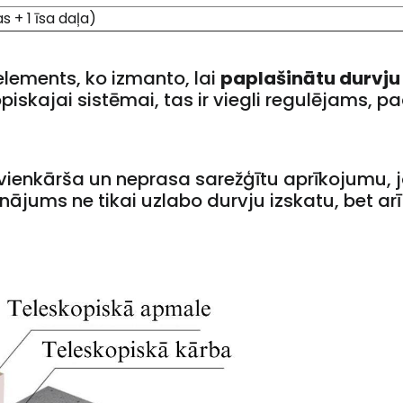
s + 1 īsa daļa)
 elements, ko izmanto, lai
paplašinātu durvju
piskajai sistēmai, tas ir viegli regulējams, p
 vienkārša un neprasa sarežģītu aprīkojumu, jo
nājums ne tikai uzlabo durvju izskatu, bet ar