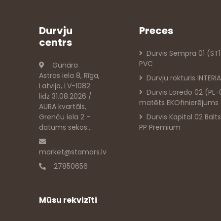
Durvju
Preces
centrs
Durvis Sempra 01 (ST1
PVC
Gunāra
Astras iela 8, Rīga,
Durvju rokturis INTERIA
Latvija, LV-1082
Durvis Loredo 02 (PL-
lidz 31.08.2026 /
matēts EKOfinierējums
AURA kvartāls,
Grenču iela 2 -
Durvis Kapital 02 Bal
datums sekos...
PP Premium
market@stamars.lv
27850656
Mūsu rekvizīti