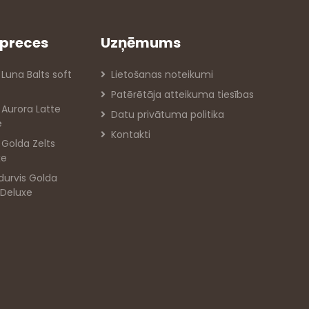
preces
Uzņēmums
 Luna Balts soft
Lietošanas noteikumi
Patērētāja atteikuma tiesības
s Aurora Latte
Datu privātuma politika
e
Kontakti
s Golda Zelts
xe
durvis Golda
 Deluxe