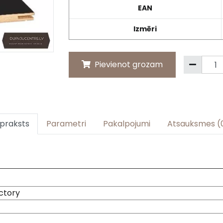
EAN
Izmēri
Pievienot grozam
praksts
Parametri
Pakalpojumi
Atsauksmes (
ctory