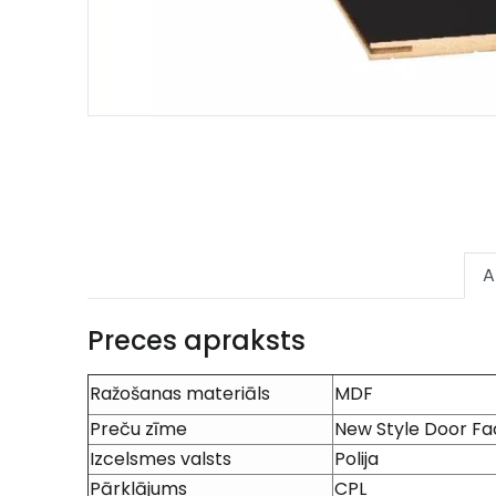
A
Preces apraksts
Ražošanas materiāls
MDF
Preču zīme
New Style Door Fa
Izcelsmes valsts
Polija
Pārklājums
CPL