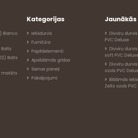
Kategorijas
Jaunākās 
) Bianco
Iekšdurvis
Divviru durvis
PVC Deluxe
Furnitūra
 Balts
Divviru durvi
Papildelementi
soft PVC Delux
02) Balts
Apsildāmās grīdas
Divviru durvi
Sienas paneļi
ozols PVC Delu
ts matēts
Pakalpojumi
Bīdāmās iekš
Zelts ozols PVC