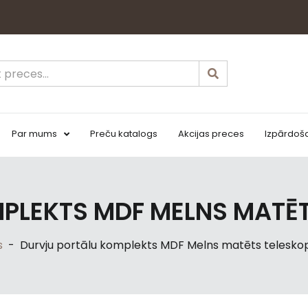
Par mums
Preču katalogs
Akcijas preces
Izpārdoš
PLEKTS MDF MELNS MATĒTS
s
-
Durvju portālu komplekts MDF Melns matēts teleskopis