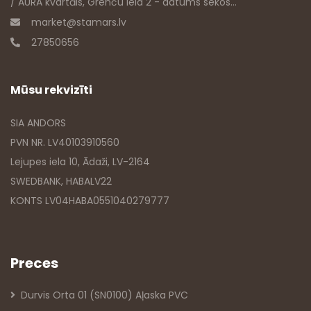
/ AURA kvartāls, Grenču iela 2 - datums sekos...
market@stamars.lv
27850656
Mūsu rekvizīti
SIA ANDORS
PVN NR. LV40103910560
Lejupes iela 10, Ādaži, LV-2164
SWEDBANK, HABALV22
KONTS LV04HABA0551040279777
Preces
Durvis Orta 01 (SN0100) Aļaska PVC