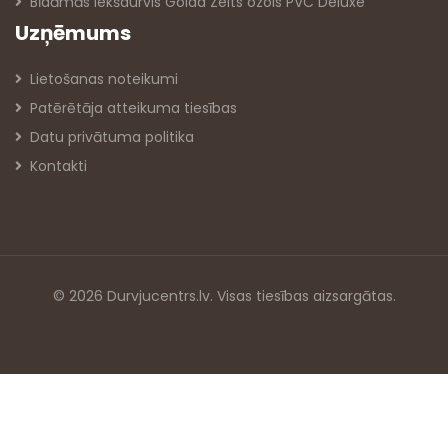
Bīdāmās iekšdurvis Golda Zelts ozols PVC Deluxe
Uzņēmums
Lietošanas noteikumi
Patērētāja atteikuma tiesības
Datu privātuma politika
Kontakti
© 2026 Durvjucentrs.lv. Visas tiesības aizsargātas.