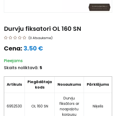
Durvju fiksatori OL 160 SN
(0 Atsauksme)
Cena:
3.50 €
Pieejams
Skaits noliktavā:
5
Piegādātaja
Artikuls
Nosaukums
Pārklājums
kods
Durvju
fiksātors ar
6952530
OL 160 SN
Niķelis
noapaļotu
korpusu