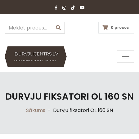
0 preces
DURVJU FIKSATORI OL 160 SN
Sākums
-
Durvju fiksatori OL 160 SN