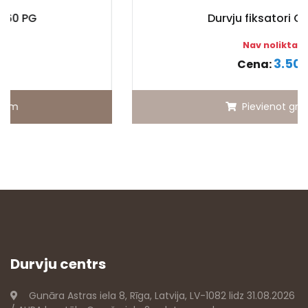
Durvju fiksatori OL 160 AB
Nav noliktavā
3.50 €
Cena:
Pievienot grozam
Durvju centrs
Gunāra Astras iela 8, Rīga, Latvija, LV-1082 lidz 31.08.2026