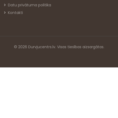
Datu privātuma politika
Kontakti
© 2026 Durvjucentrs.lv. Visas tiesības aizsargātas.