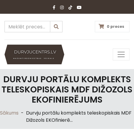
0 preces
DURVJU PORTĀLU KOMPLEKTS
TELESKOPISKAIS MDF DIŽOZOLS
EKOFINIERĒJUMS
Sākums
-
Durvju portālu komplekts teleskopiskais MDF
Dižozols EKOfinierē...