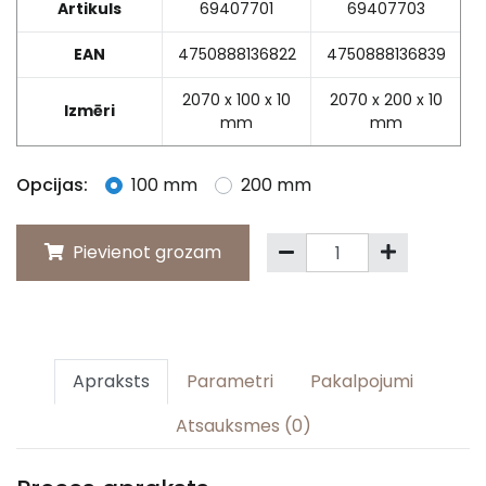
Artikuls
69407701
69407703
EAN
4750888136822
4750888136839
2070 x 100 x 10
2070 x 200 x 10
Izmēri
mm
mm
Opcijas:
100 mm
200 mm
Pievienot grozam
Apraksts
Parametri
Pakalpojumi
Atsauksmes (0)