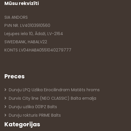
Mūsu rekvizīti
SIA ANDORS
PVN NR. LV40103910560
Lejupes iela 10, Ādaži, LV-2164
SWEDBANK, HABALV22
KONTS LV04HABA0551040279777
Preces
Durvju LPQ Uzlika Eirocilindram Matēts hroms
Durvis City line (NEO CLASSIC) Balta emalja
Durvju uzlika 001PZ Balts
Durvju rokturis PRIME Balts
Kategorijas