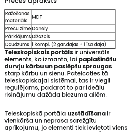
Preces apraksts
Ražošanas
MDF
materiāls
Preču zīme
Danely
Pārklājums
Dižozols
Daudzums
1 kompl. (2 gar.daļas + 1 īsa daļa)
Teleskopiskais portāls
ir universāls
elements, ko izmanto, lai
paplašinātu
durvju kārbu un paslēptu spraugas
starp kārbu un sienu. Pateicoties tā
teleskopiskajai sistēmai, tas ir viegli
regulējams, padarot to par ideālu
risinājumu dažāda biezuma ailēm.
Teleskopiskā portāla
uzstādīšana
ir
vienkārša un neprasa sarežģītu
aprīkojumu, jo elementi tiek ievietoti viens