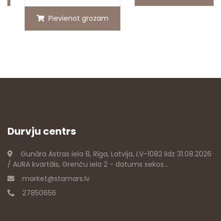
Pievienot grozam
Durvju centrs
Gunāra Astras iela 8, Rīga, Latvija, LV-1082 lidz 31.08.2026
/ AURA kvartāls, Grenču iela 2 - datums sekos...
market@stamars.lv
27850656