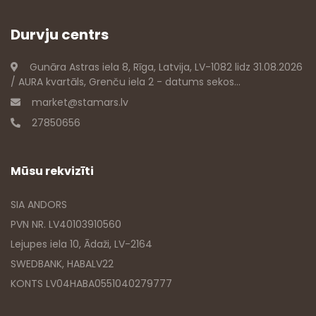
Durvju centrs
Gunāra Astras iela 8, Rīga, Latvija, LV-1082 lidz 31.08.2026
/ AURA kvartāls, Grenču iela 2 - datums sekos...
market@stamars.lv
27850656
Mūsu rekvizīti
SIA ANDORS
PVN NR. LV40103910560
Lejupes iela 10, Ādaži, LV-2164
SWEDBANK, HABALV22
KONTS LV04HABA0551040279777