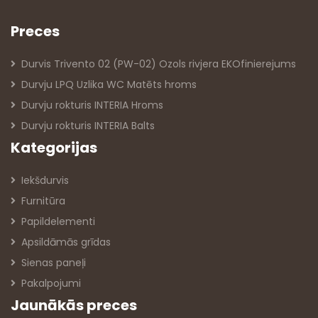
Preces
Durvis Trivento 02 (PW-02) Ozols rivjera EKOfinierejums
Durvju LPQ Uzlika WC Matēts hroms
Durvju rokturis INTERIA Hroms
Durvju rokturis INTERIA Balts
Kategorijas
Iekšdurvis
Furnitūra
Papildelementi
Apsildāmās grīdas
Sienas paneļi
Pakalpojumi
Jaunākās preces