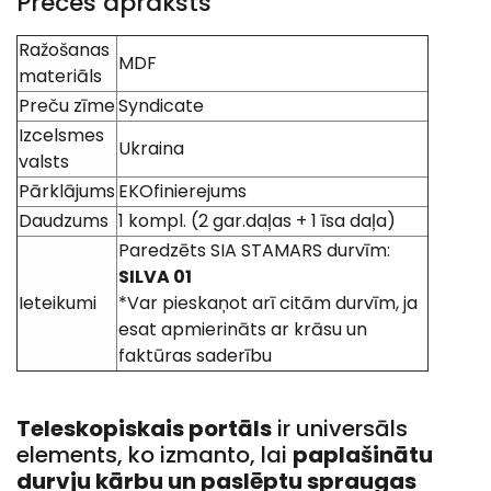
Preces apraksts
Ražošanas
MDF
materiāls
Preču zīme
Syndicate
Izcelsmes
Ukraina
valsts
Pārklājums
EKOfinierejums
Daudzums
1 kompl. (2 gar.daļas + 1 īsa daļa)
Paredzēts SIA STAMARS durvīm:
SILVA 01
Ieteikumi
*Var pieskaņot arī citām durvīm, ja
esat apmierināts ar krāsu un
faktūras saderību
Teleskopiskais portāls
ir universāls
elements, ko izmanto, lai
paplašinātu
durvju kārbu un paslēptu spraugas