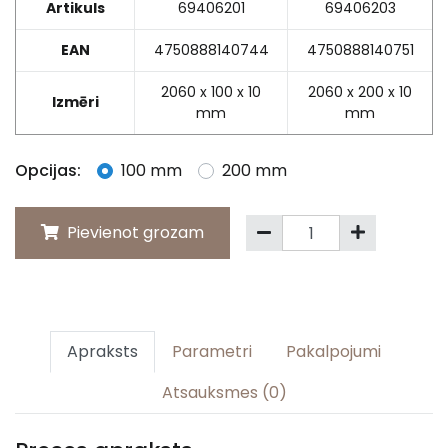
Artikuls
69406201
69406203
EAN
4750888140744
4750888140751
2060 x 100 x 10
2060 x 200 x 10
Izmēri
mm
mm
Opcijas:
100 mm
200 mm
Pievienot grozam
Apraksts
Parametri
Pakalpojumi
Atsauksmes (0)