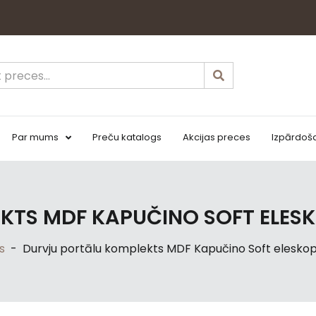
Par mums
Preču katalogs
Akcijas preces
Izpārdoš
TS MDF KAPUČINO SOFT ELESK
s
-
Durvju portālu komplekts MDF Kapučino Soft eleskopis