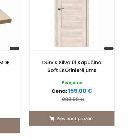
 MDF
Durvis Silva 01 Kapučino
Soft EKOfinierējums
Pieejams
159.00 €
Cena:
200.00 €
Pievienot grozam
m