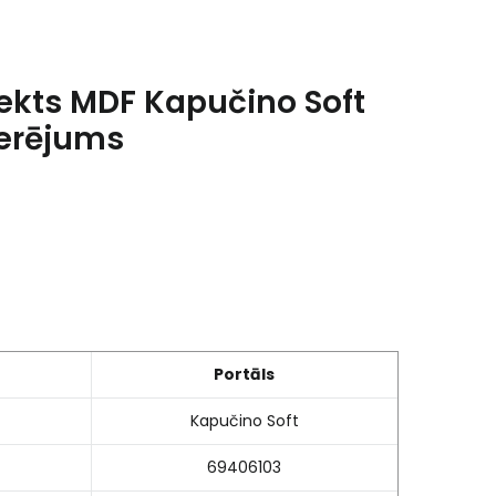
ekts MDF Kapučino Soft
ierējums
Portāls
Kapučino Soft
69406103