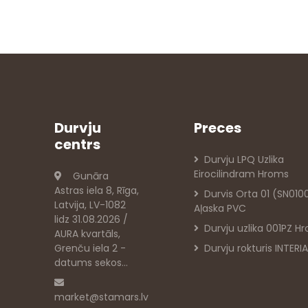
Durvju
Preces
centrs
Durvju LPQ Uzlika
Eirocilindram Hroms
Gunāra
Astras iela 8, Rīga,
Durvis Orta 01 (SN010
Latvija, LV-1082
Aļaska PVC
lidz 31.08.2026 /
Durvju uzlika 001PZ H
AURA kvartāls,
Grenču iela 2 -
Durvju rokturis INTER
datums sekos...
market@stamars.lv