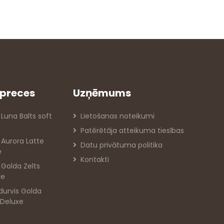
preces
Uzņēmums
 Luna Balts soft
Lietošanas noteikumi
Patērētāja atteikuma tiesības
s Aurora Latte
Datu privātuma politika
e
Kontakti
s Golda Zelts
xe
durvis Golda
 Deluxe