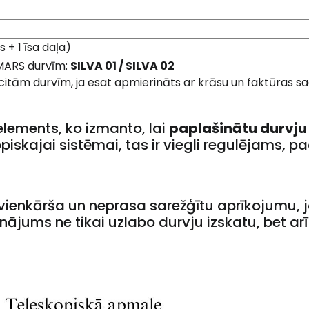
s + 1 īsa daļa)
MARS durvīm:
SILVA 01 / SILVA 02
 citām durvīm, ja esat apmierināts ar krāsu un faktūras s
 elements, ko izmanto, lai
paplašinātu durvju
piskajai sistēmai, tas ir viegli regulējams, p
 vienkārša un neprasa sarežģītu aprīkojumu, jo
nājums ne tikai uzlabo durvju izskatu, bet ar