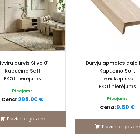
ivviru durvis Silva 01
Durvju apmales daļa
Kapučino Soft
Kapučino Soft
EKOfinierējums
teleskopiskā
EKOfinierējums
Pieejams
295.00 €
Cena:
Pieejams
9.50 €
Cena:
Pievienot grozam
Pievienot groza