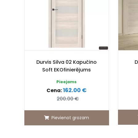
Durvis Silva 02 Kapučino
D
Soft EKOfinierējums
Pieejams
162.00 €
Cena:
200.00 €
Pievienot grozam