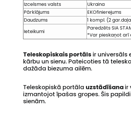
Izcelsmes valsts
Ukraina
Pārklājums
EKOfinierejums
Daudzums
1 kompl. (2 gar.daļa
Paredzēts SIA STA
Ieteikumi
*Var pieskaņot arī
Teleskopiskais portāls
ir universāls
kārbu un sienu. Pateicoties tā telesko
dažāda biezuma ailēm.
Teleskopiskā portāla
uzstādīšana
ir
izmantojot īpašas gropes. Šis papildi
sienām.