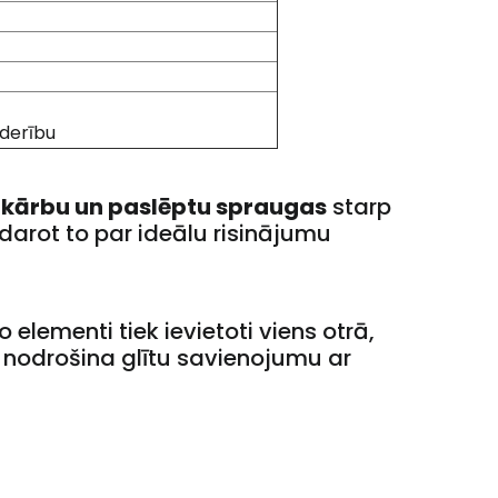
aderību
 kārbu un paslēptu spraugas
starp
adarot to par ideālu risinājumu
 elementi tiek ievietoti viens otrā,
ī nodrošina glītu savienojumu ar