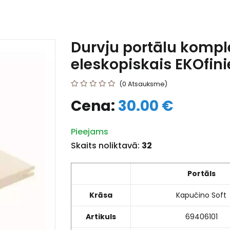
Durvju portālu kompl
eleskopiskais EKOfin
(0 Atsauksme)
Cena:
30.00 €
Pieejams
Skaits noliktavā:
32
Portāls
Krāsa
Kapučino Soft
Artikuls
69406101