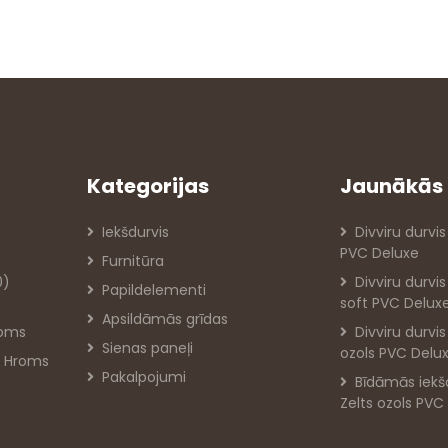
Kategorijas
Jaunākās 
Iekšdurvis
Divviru durvis
PVC Deluxe
Furnitūra
0)
Divviru durvi
Papildelementi
soft PVC Delux
Apsildāmās grīdas
roms
Divviru durvi
Sienas paneļi
ozols PVC Delu
IA Hroms
Pakalpojumi
Bīdāmās iekš
Zelts ozols PVC