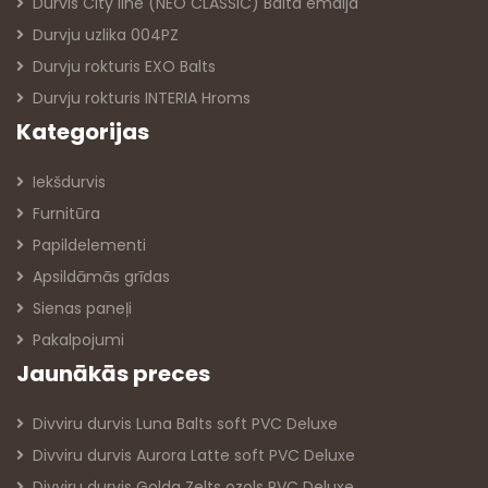
Durvis City line (NEO CLASSIC) Balta emalja
Durvju uzlika 004PZ
Durvju rokturis EXO Balts
Durvju rokturis INTERIA Hroms
Kategorijas
Iekšdurvis
Furnitūra
Papildelementi
Apsildāmās grīdas
Sienas paneļi
Pakalpojumi
Jaunākās preces
Divviru durvis Luna Balts soft PVC Deluxe
Divviru durvis Aurora Latte soft PVC Deluxe
Divviru durvis Golda Zelts ozols PVC Deluxe