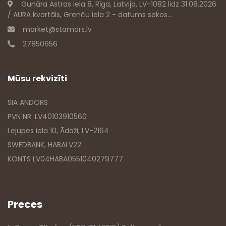
Gunāra Astras iela 8, Rīga, Latvija, LV-1082 lidz 31.08.2026
/ AURA kvartāls, Grenču iela 2 - datums sekos...
market@stamars.lv
27850656
Mūsu rekvizīti
SIA ANDORS
PVN NR. LV40103910560
Lejupes iela 10, Ādaži, LV-2164
SWEDBANK, HABALV22
KONTS LV04HABA0551040279777
Preces