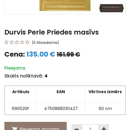
Durvis Perle Priedes masīvs
(0 Atsauksme)
Cena:
135.00 €
161.99 €
Pieejams
Skaits noliktavā:
4
Artikuls
EAN
Vērtnes izmērs
690020F
4750888030427
60 cm
Pievienot grozam