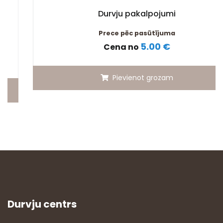
Durvju pakalpojumi
Prece pēc pasūtījuma
5.00 €
Cena no
Pievienot grozam
Durvju centrs