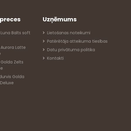
preces
Uzņēmums
 Luna Balts soft
Lietošanas noteikumi
Patērētāja atteikuma tiesības
s Aurora Latte
Datu privātuma politika
e
Kontakti
s Golda Zelts
xe
durvis Golda
 Deluxe