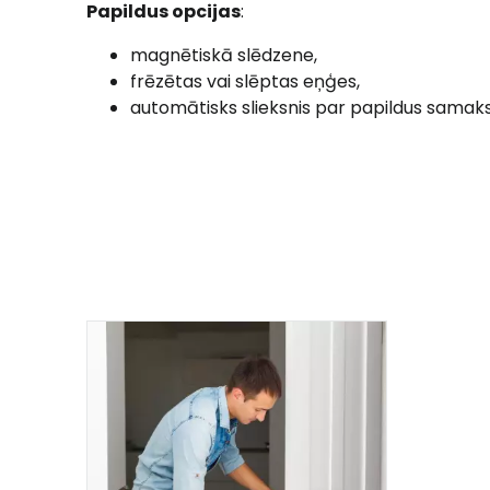
Papildus opcijas
:
magnētiskā slēdzene,
frēzētas vai slēptas eņģes,
automātisks slieksnis par papildus samaks