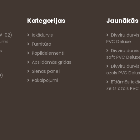
Kategorijas
Jaunākās 
PW-02)
Iekšdurvis
Divviru durvis
jums
PVC Deluxe
Furnitūra
s
Divviru durvi
Papildelementi
soft PVC Delux
Apsildāmās grīdas
Divviru durvi
Sienas paneļi
ozols PVC Delu
0)
Pakalpojumi
Bīdāmās iekš
Zelts ozols PVC