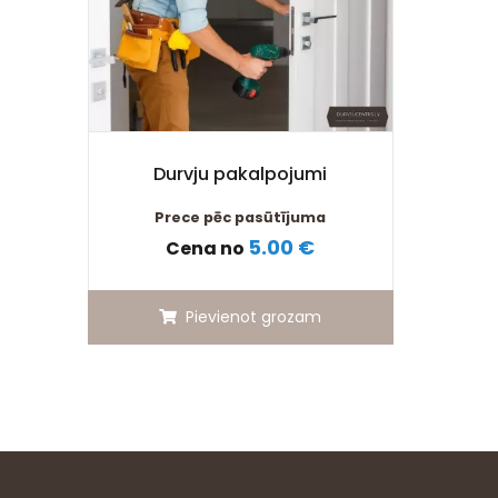
Durvju pakalpojumi
Prece pēc pasūtījuma
5.00 €
Cena no
Pievienot grozam