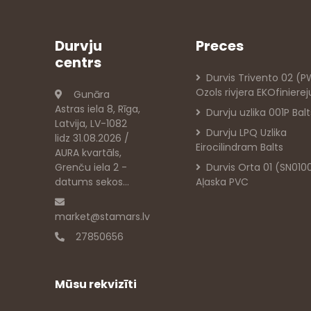
Durvju
Preces
centrs
Durvis Trivento 02 (
Ozols rivjera EKOfiniere
Gunāra
Astras iela 8, Rīga,
Durvju uzlika 001P Balt
Latvija, LV-1082
Durvju LPQ Uzlika
lidz 31.08.2026 /
Eirocilindram Balts
AURA kvartāls,
Grenču iela 2 -
Durvis Orta 01 (SN010
datums sekos...
Aļaska PVC
market@stamars.lv
27850656
Mūsu rekvizīti