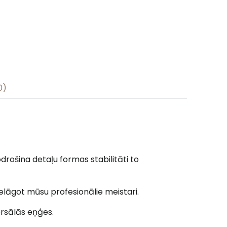
0)
rošina detaļu formas stabilitāti to
lāgot mūsu profesionālie meistari.
ersālās eņģes.