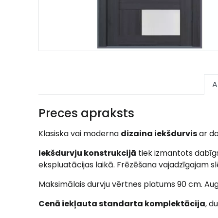
A
Preces apraksts
Klasiska vai moderna
dizaina iekšdurvis
ar d
Iekšdurvju konstrukcijā
tiek izmantots dabīgs
ekspluatācijas laikā. Frēzēšana vajadzīgajam s
Maksimālais durvju vērtnes platums 90 cm. Au
Cenā iekļauta standarta komplektācija
, d