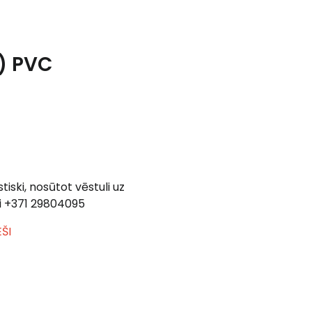
1) PVC
tiski, nosūtot vēstuli uz
ni +371 29804095
ŠI