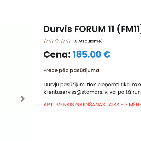
Durvis FORUM 11 (FM1
(0 Atsauksme)
Cena:
185.00 €
Prece pēc pasūtījuma
Durvju pasūtījumi tiek pieņemti tikai raks
klientuserviss@stamars.lv, vai pa tālru
APTUVENAIS GAIDĪŠANAS LAIKS - 3 MĒNE