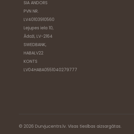
SIA ANDORS
PVN NR.
LV40103910560
Lejupes iela 10,
Ādaži, LV-2164
SWEDBANK,
HABALV22
KONTS
LV04HABA0551040279777
© 2026 Durvjucentrs.lv. Visas tiesības aizsargātas.