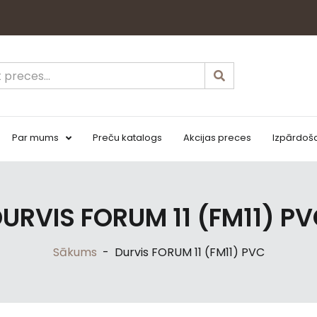
Par mums
Preču katalogs
Akcijas preces
Izpārdoš
URVIS FORUM 11 (FM11) P
Sākums
-
Durvis FORUM 11 (FM11) PVC