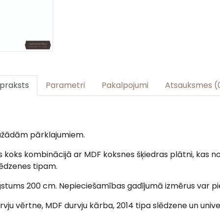
praksts
Parametri
Pakalpojumi
Atsauksmes (
ažādām pārklajumiem.
 koks kombinācijā ar MDF koksnes šķiedras plātni, kas nod
lēdzenes tipam.
gstums 200 cm. Nepieciešamības gadījumā izmērus var pie
urvju vērtne, MDF durvju kārba, 2014 tipa slēdzene un univ