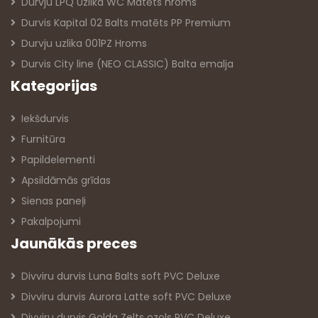
Durvju LPQ Uzlika WC Matēts hroms
Durvis Kapital 02 Balts matēts PP Premium
Durvju uzlika 001PZ Hroms
Durvis City line (NEO CLASSIC) Balta emalja
Kategorijas
Iekšdurvis
Furnitūra
Papildelementi
Apsildāmās grīdas
Sienas paneļi
Pakalpojumi
Jaunākās preces
Divviru durvis Luna Balts soft PVC Deluxe
Divviru durvis Aurora Latte soft PVC Deluxe
Divviru durvis Golda Zelts ozols PVC Deluxe