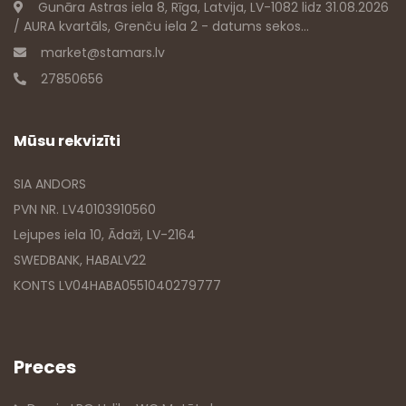
Gunāra Astras iela 8, Rīga, Latvija, LV-1082 lidz 31.08.2026
/ AURA kvartāls, Grenču iela 2 - datums sekos...
market@stamars.lv
27850656
Mūsu rekvizīti
SIA ANDORS
PVN NR. LV40103910560
Lejupes iela 10, Ādaži, LV-2164
SWEDBANK, HABALV22
KONTS LV04HABA0551040279777
Preces