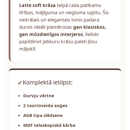
Latte soft krāsa
telpā rada patīkamu
tīrības, mājīguma un viegluma sajūtu. Šis
neitrālais un elegantais tonis padara
durvis ideāli piemērotas
gan klasiskos,
gan mūsdienīgos interjeros
, lieliski
papildinot jebkuru krāsu paleti Jūsu
mājoklī.
✔
Komplektā ietilpst:
Durvju vērtne
2 tauriņveida eņģes
AGB tipa slēdzene
MDF teleskopiskā kārba