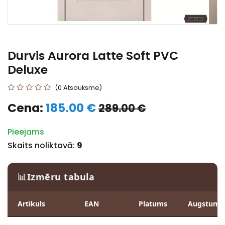
Durvis Aurora Latte Soft PVC
Deluxe
(0 Atsauksme)
Cena:
185.00 €
289.00 €
Pieejams
Skaits noliktavā:
9
📊
Izmēru tabula
Artikuls
EAN
Platums
Augstums