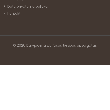
Datu privātuma politika
Kontakti
© 2026 Durvjucentrs.lv. Visas tiesības aizsargātas.