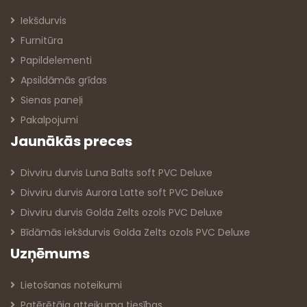
Iekšdurvis
Furnitūra
Papildelementi
Apsildāmās grīdas
Sienas paneļi
Pakalpojumi
Jaunākās preces
Divviru durvis Luna Balts soft PVC Deluxe
Divviru durvis Aurora Latte soft PVC Deluxe
Divviru durvis Golda Zelts ozols PVC Deluxe
Bīdāmās iekšdurvis Golda Zelts ozols PVC Deluxe
Uzņēmums
Lietošanas noteikumi
Patērētāja atteikuma tiesības