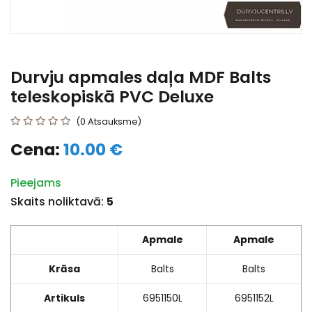
Durvju apmales daļa MDF Balts
teleskopiskā PVC Deluxe
(0 Atsauksme)
Cena:
10.00 €
Pieejams
Skaits noliktavā:
5
Apmale
Apmale
Krāsa
Balts
Balts
Artikuls
6951150L
6951152L