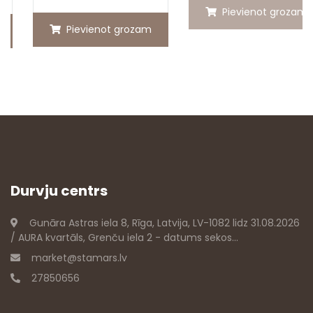
Pievienot grozam
Pievienot grozam
Durvju centrs
Gunāra Astras iela 8, Rīga, Latvija, LV-1082 lidz 31.08.2026
/ AURA kvartāls, Grenču iela 2 - datums sekos...
market@stamars.lv
27850656