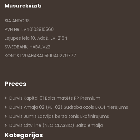
Mūsu rekvizīti
SIA ANDORS
PVN NR. LV40103910560
Lejupes iela 10, Ādaži, LV-2164
SWEDBANK, HABALV22
KONTS LV04HABA0551040279777
Preces
Durvis Kapital 01 Balts matēts PP Premium
Durvis Amaja 02 (PE-02) Sudraba ozols EKOfinierējums
Durvis Jumis Latvijas bērza tonis Ekofinirējums
Durvis City line (NEO CLASSIC) Balta emalja
Kategorijas