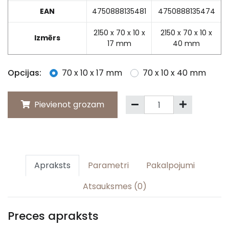
EAN
4750888135481
4750888135474
2150 x 70 x 10 x
2150 x 70 x 10 x
Izmērs
17 mm
40 mm
Opcijas:
70 x 10 x 17 mm
70 x 10 x 40 mm
Pievienot grozam
Apraksts
Parametri
Pakalpojumi
Atsauksmes (0)
Preces apraksts