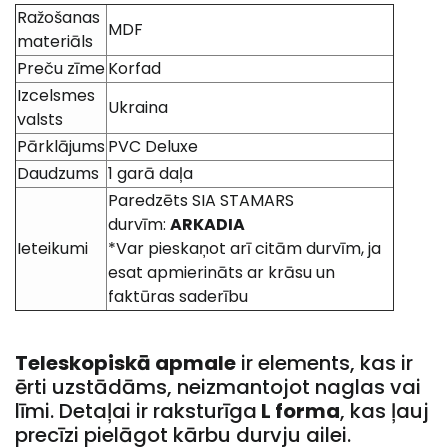
Ražošanas
MDF
materiāls
Preču zīme
Korfad
Izcelsmes
Ukraina
valsts
Pārklājums
PVC Deluxe
Daudzums
1 garā daļa
Paredzēts SIA STAMARS
durvīm:
ARKADIA
Ieteikumi
*Var pieskaņot arī citām durvīm, ja
esat apmierināts ar krāsu un
faktūras saderību
Teleskopiskā apmale
ir elements, kas ir
ērti uzstādāms, neizmantojot naglas vai
līmi. Detaļai ir raksturīga
L forma
, kas ļauj
precīzi pielāgot kārbu durvju ailei.