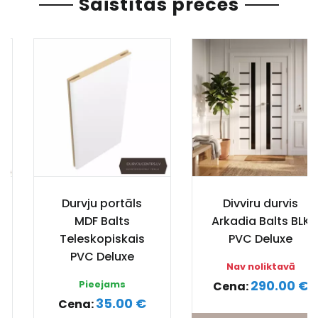
Saistītas preces
Durvju portāls
Divviru durvis
MDF Balts
Arkadia Balts BLK
Teleskopiskais
PVC Deluxe
PVC Deluxe
Nav noliktavā
290.00 €
Pieejams
Cena:
35.00 €
Cena: