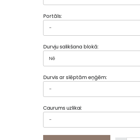
Portāls:
-
Durvju salikšana blokā:
Nē
Durvis ar slēptām eņģēm:
-
Caurums uzlikai:
-