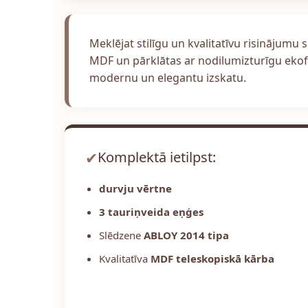
Meklējat stilīgu un kvalitatīvu risinājum
MDF un pārklātas ar nodilumizturīgu ekofin
modernu un elegantu izskatu.
✔
Komplektā ietilpst:
durvju vērtne
3 tauriņveida eņģes
Slēdzene
ABLOY 2014 tipa
Kvalitatīva
MDF teleskopiskā kārba