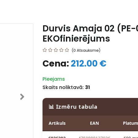
Durvis Amaja 02 (PE-
EKOfinierējums
(0 Atsauksme)
Cena:
212.00 €
Pieejams
Skaits noliktavā:
31
📊 Izmēru tabula
Artikuls
EAN
Platu