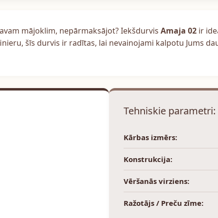
u savam mājoklim, nepārmaksājot? Iekšdurvis
Amaja 02
ir ide
ieru, šīs durvis ir radītas, lai nevainojami kalpotu Jums d
Tehniskie parametri:
Kārbas izmērs:
Konstrukcija:
Vēršanās virziens:
Ražotājs / Preču zīme: