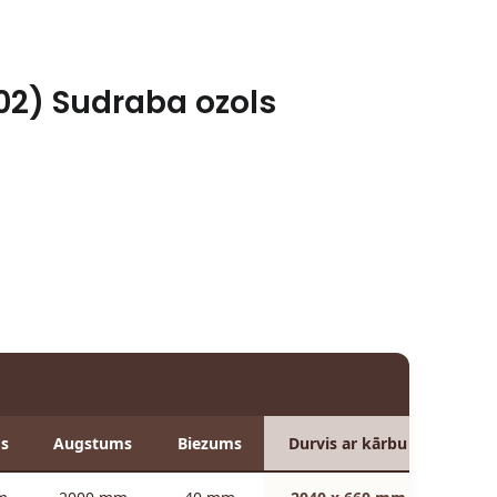
02) Sudraba ozols
ms
Augstums
Biezums
Durvis ar kārbu