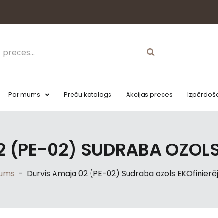
Par mums
Preču katalogs
Akcijas preces
Izpārdoš
2 (PE-02) SUDRABA OZOLS
ums
-
Durvis Amaja 02 (PE-02) Sudraba ozols EKOfinierē