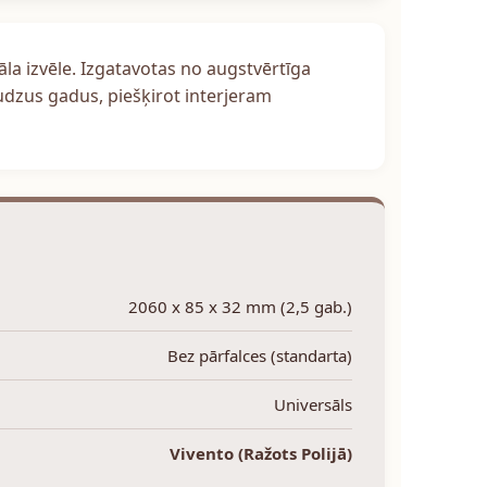
āla izvēle. Izgatavotas no augstvērtīga
audzus gadus, piešķirot interjeram
2060 x 85 x 32 mm (2,5 gab.)
Bez pārfalces (standarta)
Universāls
Vivento (Ražots Polijā)