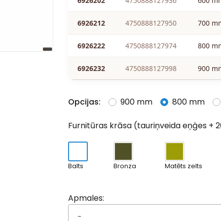
6926202
4750888127936
600 m
6926212
4750888127950
700 m
6926222
4750888127974
800 m
6926232
4750888127998
900 m
Opcijas:
900 mm
800 mm
Furnitūras krāsa (tauriņveida eņģes + 2
Balts
Bronza
Matēts zelts
Apmales:
-