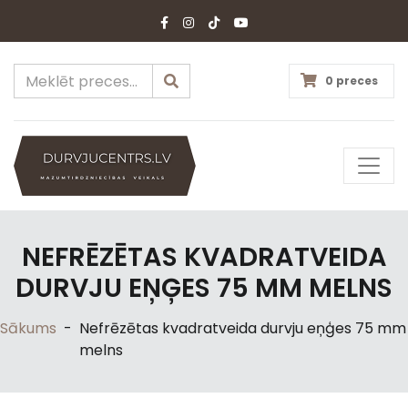
0 preces
NEFRĒZĒTAS KVADRATVEIDA
DURVJU EŅĢES 75 MM MELNS
Sākums
-
Nefrēzētas kvadratveida durvju eņģes 75 mm
melns