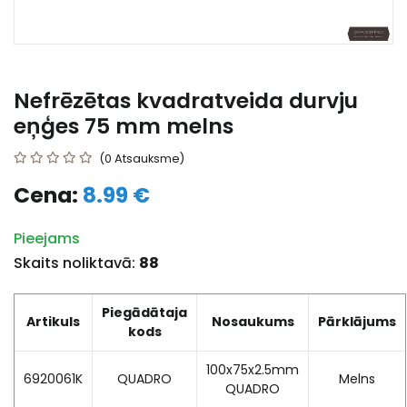
Nefrēzētas kvadratveida durvju
eņģes 75 mm melns
(0 Atsauksme)
Cena:
8.99 €
Pieejams
Skaits noliktavā:
88
Piegādātaja
Artikuls
Nosaukums
Pārklājums
kods
100x75x2.5mm
6920061K
QUADRO
Melns
QUADRO