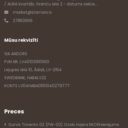
/ AURA kvartāls, Grenču iela 2 - datums sekos...
market@stamars.lv
27850656
Mūsu rekvizīti
SIA ANDORS
PVN NR. LV40103910560
Lejupes iela 10, Ādaži, LV-2164
SWEDBANK, HABALV22
KONTS LV04HABA0551040279777
Preces
Durvis Trivento 02 (PW-02) Ozols rivjera EKOfinierejums