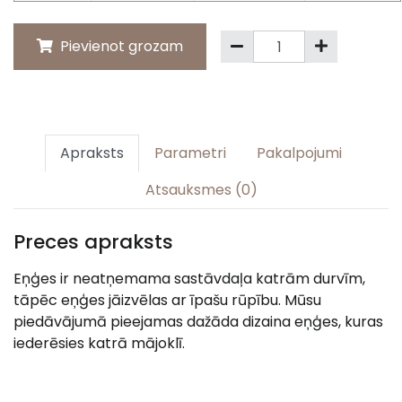
Pievienot grozam
Apraksts
Parametri
Pakalpojumi
Atsauksmes (0)
Preces apraksts
Eņģes ir neatņemama sastāvdaļa katrām durvīm,
tāpēc eņģes jāizvēlas ar īpašu rūpību. Mūsu
piedāvājumā pieejamas dažāda dizaina eņģes, kuras
iederēsies katrā mājoklī.