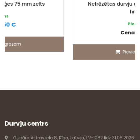
Nefrēzētas durvju eņģes 75 mm matēts
hroms
Pieejams
2.50 €
Cena:
Pievienot grozam
Durvju centrs
Gunāra Astras iela 8, Rīga, Latvija, LV-1082 lidz 31.08.2026