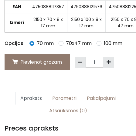
EAN
4750888117357
4750888121576
4750888122
2150 x 70 x 8 x
2150 x 100 x 8 x
2150 x 70 x 
Izmēri
17 mm
17 mm
47 mm
Opcijas:
70 mm
70x47 mm
100 mm
Pievienot grozam
Apraksts
Parametri
Pakalpojumi
Atsauksmes (0)
Preces apraksts