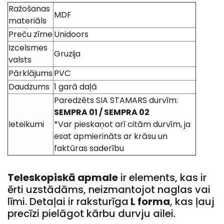
Ražošanas
MDF
materiāls
Preču zīme
Unidoors
Izcelsmes
Gruzija
valsts
Pārklājums
PVC
Daudzums
1 garā daļā
Paredzēts SIA STAMARS durvīm:
SEMPRA
01 / SEMPRA 02
Ieteikumi
*Var pieskaņot arī citām durvīm, ja
esat apmierināts ar krāsu un
faktūras saderību
Teleskopiskā apmale
ir elements, kas ir
ērti uzstādāms, neizmantojot naglas vai
līmi. Detaļai ir raksturīga
L forma
, kas ļauj
precīzi pielāgot kārbu durvju ailei.