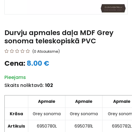
Durvju apmales daļa MDF Grey
sonoma teleskopiskā PVC
(0 Atsauksme)
Cena:
8.00 €
Pieejams
Skaits noliktavā:
102
Apmale
Apmale
Apmale
Krāsa
Grey sonoma
Grey sonoma
Grey sono
Artikuls
6950780L
6950781L
6950782L