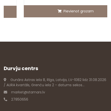
Pievienot grozam
Durvju centrs
Gunāra Astras iela 8, Rīga, Latvija, LV-1082 lidz 31.08.2026
/ AURA kvartāls, Grenču iela 2 - datums sekos...
market@stamars.lv
27850656