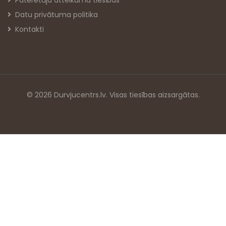
Patērētāja atteikuma tiesības
Datu privātuma politika
Kontakti
© 2026 Durvjucentrs.lv. Visas tiesības aizsargātas.