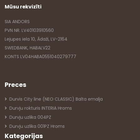
Mūsu rekvizīti
SIA ANDORS
PVN NR. LV40103910560
Lejupes iela 10, Ādaži, LV-2164
SWEDBANK, HABALV22
KONTS LV04HABA0551040279777
Preces
Durvis City line (NEO CLASSIC) Balta emalja
Durvju rokturis INTERIA Hroms
Durvju uzlika 004PZ
Durvju uzlika 001PZ Hroms
Kategorijas