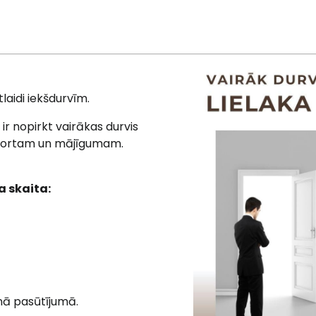
laidi iekšdurvīm.
ir nopirkt vairākas durvis
mfortam un mājīgumam.
a skaita
:
nā pasūtījumā.