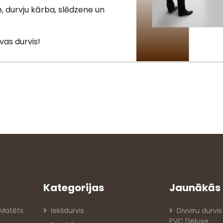
, durvju kārba, slēdzene un
īvas durvis!
Kategorijas
Jaunākās 
 Matēts
Iekšdurvis
Divviru durvis
PVC Deluxe