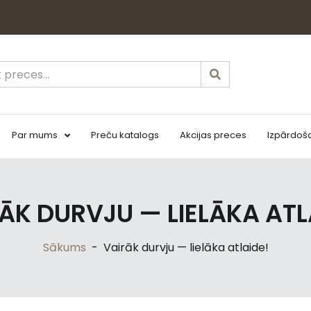
Par mums
Preču katalogs
Akcijas preces
Izpārdoš
ĀK DURVJU — LIELĀKA ATL
Sākums
-
Vairāk durvju — lielāka atlaide!