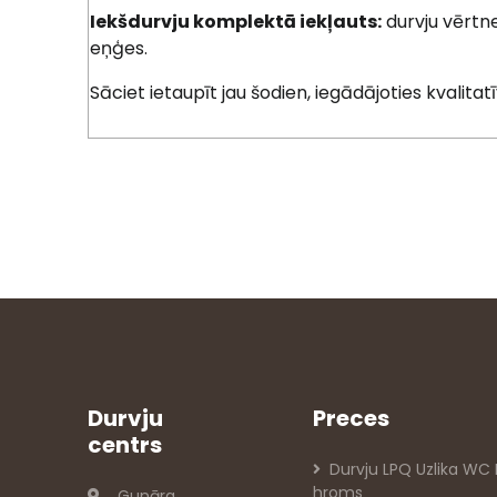
Iekšdurvju
komplektā iekļauts:
durvju vērtne
eņģes.
Sāciet ietaupīt jau šodien, iegādājoties kvalitat
Durvju
Preces
centrs
Durvju LPQ Uzlika WC
hroms
Gunāra