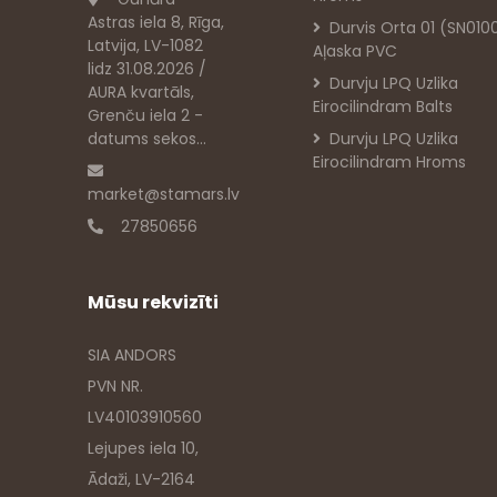
Astras iela 8, Rīga,
Durvis Orta 01 (SN010
Latvija, LV-1082
Aļaska PVC
lidz 31.08.2026 /
Durvju LPQ Uzlika
AURA kvartāls,
Eirocilindram Balts
Grenču iela 2 -
datums sekos...
Durvju LPQ Uzlika
Eirocilindram Hroms
market@stamars.lv
27850656
Mūsu rekvizīti
SIA ANDORS
PVN NR.
LV40103910560
Lejupes iela 10,
Ādaži, LV-2164