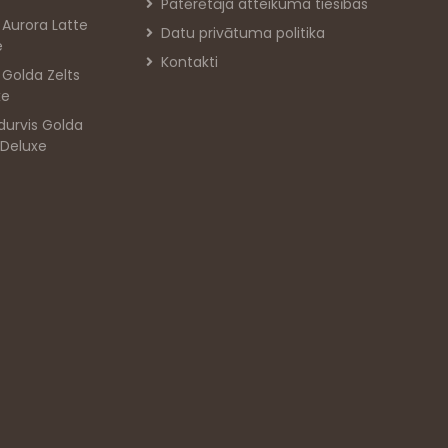
Patērētāja atteikuma tiesības
s Aurora Latte
Datu privātuma politika
e
Kontakti
s Golda Zelts
xe
durvis Golda
 Deluxe