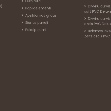
Furnitūra
0)
Divviru durvi
Papildelementi
soft PVC Delux
Apsildāmās grīdas
Divviru durvi
Sienas paneļi
ozols PVC Delu
Pakalpojumi
Bīdāmās iekš
Zelts ozols PVC