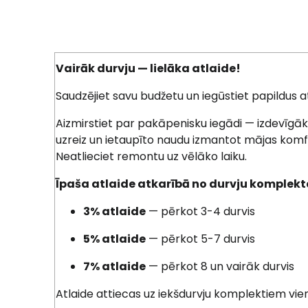
Vairāk durvju — lielāka atlaide!
Saudzējiet savu budžetu un iegūstiet papildus at
Aizmirstiet par pakāpenisku iegādi — izdevīgāk 
uzreiz un ietaupīto naudu izmantot mājas ko
Neatlieciet remontu uz vēlāko laiku.
Īpaša atlaide atkarībā no durvju
komplekt
3% atlaide
— pērkot 3-4 durvis
5% atlaide
— pērkot 5-7 durvis
7% atlaide
— pērkot 8 un vairāk durvis
Atlaide attiecas uz iekšdurvju komplektiem vie