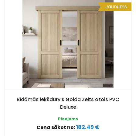
Jaunums
Bīdāmās iekšdurvis Golda Zelts ozols PVC
Deluxe
Pieejams
182.49 €
Cena sākot no: