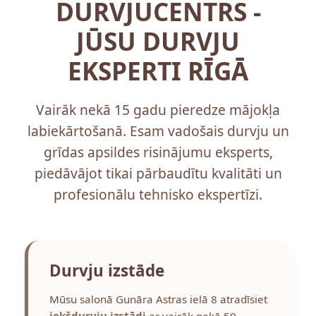
DURVJUCENTRS -
JŪSU DURVJU
EKSPERTI RĪGĀ
Vairāk nekā 15 gadu pieredze mājokļa
labiekārtošanā. Esam vadošais durvju un
grīdas apsildes risinājumu eksperts,
piedāvājot tikai pārbaudītu kvalitāti un
profesionālu tehnisko ekspertīzi.
Durvju izstāde
Mūsu salonā Gunāra Astras ielā 8 atradīsiet
iekšdurvju izstādi
ar vairāk nekā 50