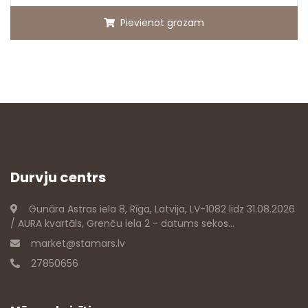
Pievienot grozam
Durvju centrs
Gunāra Astras iela 8, Rīga, Latvija, LV-1082 lidz 31.08.2026
/ AURA kvartāls, Grenču iela 2 - datums sekos...
market@stamars.lv
27850656