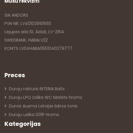
Mūsu rekvizīti
SIA ANDORS
PVN NR. LV40103910560
Lejupes iela 10, Ādaži, LV-2164
SWEDBANK, HABALV22
KONTS LV04HABA0551040279777
Preces
Durvju rokturis INTERIA Balts
Durvju LPQ Uzlika WC Matēts hroms
Durvis Ausma Latvijas bērza tonis
Durvju uzlika 001P Hroms
Kategorijas