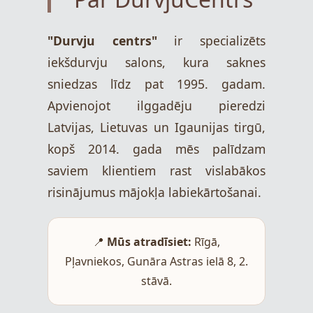
"Durvju centrs"
ir specializēts
iekšdurvju salons, kura saknes
sniedzas līdz pat 1995. gadam.
Apvienojot ilggadēju pieredzi
Latvijas, Lietuvas un Igaunijas tirgū,
kopš 2014. gada mēs palīdzam
saviem klientiem rast vislabākos
risinājumus mājokļa labiekārtošanai.
📍
Mūs atradīsiet:
Rīgā,
Pļavniekos, Gunāra Astras ielā 8, 2.
stāvā.