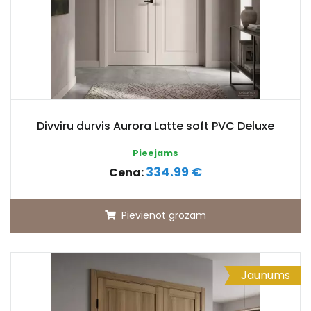
Divviru durvis Aurora Latte soft PVC Deluxe
Pieejams
334.99 €
Cena:
Pievienot grozam
Jaunums