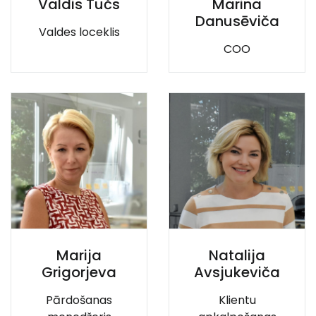
Valdis Tučs
Marina
Danusēviča
Valdes loceklis
COO
Marija
Natalija
Grigorjeva
Avsjukeviča
Pārdošanas
Klientu