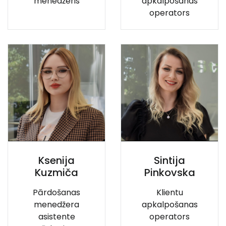
menedžeris
apkalpošanas
operators
Ksenija
Sintija
Kuzmiča
Pinkovska
Pārdošanas
Klientu
menedžera
apkalpošanas
asistente
operators