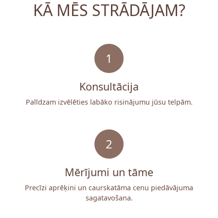
KĀ MĒS STRĀDĀJAM?
1
Konsultācija
Palīdzam izvēlēties labāko risinājumu jūsu telpām.
2
Mērījumi un tāme
Precīzi aprēķini un caurskatāma cenu piedāvājuma
sagatavošana.