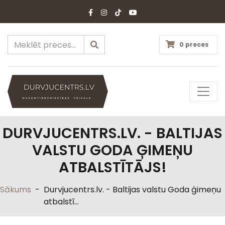
0 preces
DURVJUCENTRS.LV. - BALTIJAS
VALSTU GODA ĢIMEŅU
ATBALSTĪTĀJS!
Sākums
-
Durvjucentrs.lv. - Baltijas valstu Goda ģimeņu
atbalstī...