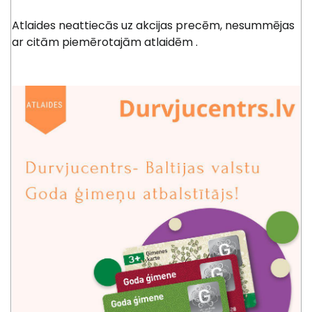
Atlaides neattiecās uz akcijas precēm, nesummējas
ar citām piemērotajām atlaidēm .