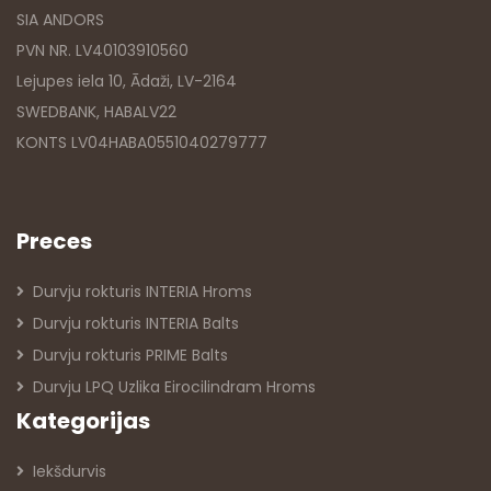
SIA ANDORS
PVN NR. LV40103910560
Lejupes iela 10, Ādaži, LV-2164
SWEDBANK, HABALV22
KONTS LV04HABA0551040279777
Preces
Durvju rokturis INTERIA Hroms
Durvju rokturis INTERIA Balts
Durvju rokturis PRIME Balts
Durvju LPQ Uzlika Eirocilindram Hroms
Kategorijas
Iekšdurvis