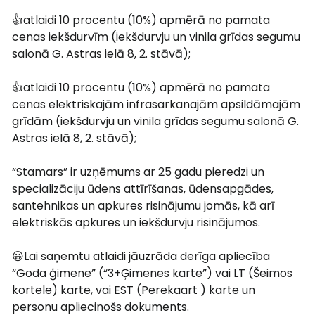
👍atlaidi 10 procentu (10%) apmērā no pamata
cenas iekšdurvīm (iekšdurvju un vinila grīdas segumu
salonā G. Astras ielā 8, 2. stāvā);
👍atlaidi 10 procentu (10%) apmērā no pamata
cenas elektriskajām infrasarkanajām apsildāmajām
grīdām (iekšdurvju un vinila grīdas segumu salonā G.
Astras ielā 8, 2. stāvā);
“Stamars” ir uzņēmums ar 25 gadu pieredzi un
specializāciju ūdens attīrīšanas, ūdensapgādes,
santehnikas un apkures risinājumu jomās, kā arī
elektriskās apkures un iekšdurvju risinājumos.
😀Lai saņemtu atlaidi jāuzrāda derīga apliecība
“Goda ģimene” (“3+Ģimenes karte”) vai LT (Šeimos
kortele) karte, vai EST (Perekaart ) karte un
personu apliecinošs dokuments.