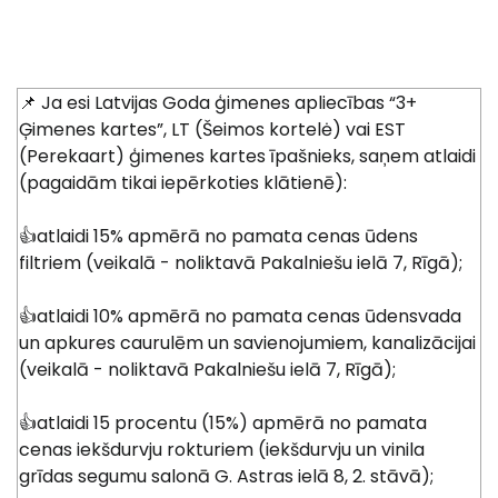
📌 Ja esi Latvijas Goda ģimenes apliecības “3+
Ģimenes kartes”, LT (Šeimos kortelė) vai EST
(Perekaart) ģimenes kartes īpašnieks, saņem atlaidi
(pagaidām tikai iepērkoties klātienē):
👍atlaidi 15% apmērā no pamata cenas ūdens
filtriem (veikalā - noliktavā Pakalniešu ielā 7, Rīgā);
👍atlaidi 10% apmērā no pamata cenas ūdensvada
un apkures caurulēm un savienojumiem, kanalizācijai
(veikalā - noliktavā Pakalniešu ielā 7, Rīgā);
👍atlaidi 15 procentu (15%) apmērā no pamata
cenas iekšdurvju rokturiem (iekšdurvju un vinila
grīdas segumu salonā G. Astras ielā 8, 2. stāvā);