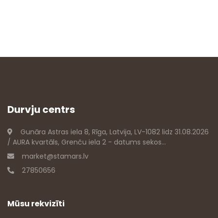
Durvju centrs
Gunāra Astras iela 8, Rīga, Latvija, LV-1082 lidz 31.08.2026
/ AURA kvartāls, Grenču iela 2 - datums sekos...
market@stamars.lv
27850656
Mūsu rekvizīti