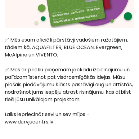
✅ Mēs esam oficiāli pārstāvji vadošiem ražotājiem,
tādiem kā, AQUAFILTER, BLUE OCEAN, Evergreen,
McAlpine un VIVENTO.
✅ Mēs ar prieku pieņemam jebkādu izaicinājumu un
palīdzam īstenot pat visdrosmīgākās idejas. Mūsu
plašais piedāvājumu klāsts pastāvīgi aug un attīstās,
nodrošinot jums iespēju atrast risinājumu, kas atbilst
tieši jūsu unikālajam projektam.
Laiks iepriecināt sevi un sev mīļos -
www.durvjucentrs.lv