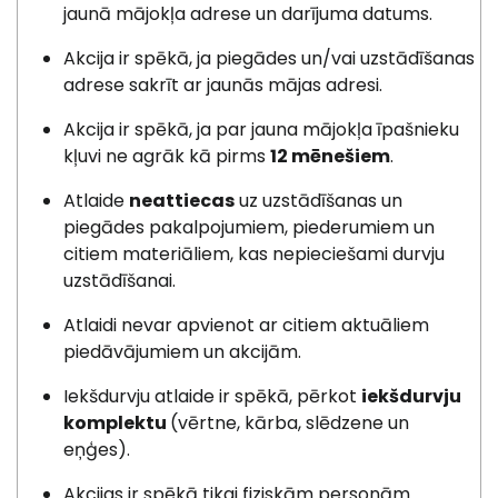
jaunā mājokļa adrese un darījuma datums.
Akcija ir spēkā, ja piegādes un/vai uzstādīšanas
adrese sakrīt ar jaunās mājas adresi.
Akcija ir spēkā, ja par jauna mājokļa īpašnieku
kļuvi ne agrāk kā pirms
12 mēnešiem
.
Atlaide
neattiecas
uz uzstādīšanas un
piegādes pakalpojumiem, piederumiem un
citiem materiāliem, kas nepieciešami durvju
uzstādīšanai.
Atlaidi nevar apvienot ar citiem aktuāliem
piedāvājumiem un akcijām.
Iekšdurvju atlaide ir spēkā, pērkot
iekšdurvju
komplektu
(vērtne, kārba, slēdzene un
eņģes).
Akcijas ir spēkā tikai fiziskām personām.