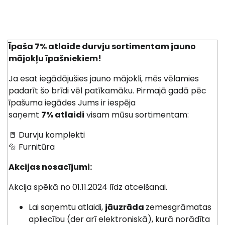
Īpaša 7% atlaide durvju sortimentam jauno
mājokļu īpašniekiem!
Ja esat iegādājušies jauno mājokli, mēs vēlamies
padarīt šo brīdi vēl patīkamāku. Pirmajā gadā pēc
īpašuma iegādes Jums ir iespēja
saņemt
7
%
atlaidi
visam mūsu sortimentam:
🚪 Durv
ju komplekti
🔩 Furnitūra
Akcijas nosacījumi:
Akcija spēkā no
01
.
11
.2024 līdz atcelšanai.
Lai saņemtu atlaidi,
jāuzrāda
zemesgrāmatas
apliecību (der arī elektroniskā)
, kurā norādīta