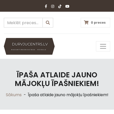
0 preces
ĪPAŠA ATLAIDE JAUNO
MĀJOKĻU ĪPAŠNIEKIEM!
Sākums
-
Īpaša atlaide jauno mājokļu īpašniekiem!