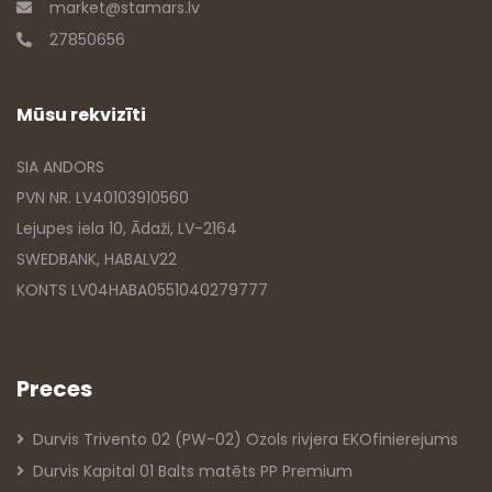
market@stamars.lv
27850656
Mūsu rekvizīti
SIA ANDORS
PVN NR. LV40103910560
Lejupes iela 10, Ādaži, LV-2164
SWEDBANK, HABALV22
KONTS LV04HABA0551040279777
Preces
Durvis Trivento 02 (PW-02) Ozols rivjera EKOfinierejums
Durvis Kapital 01 Balts matēts PP Premium