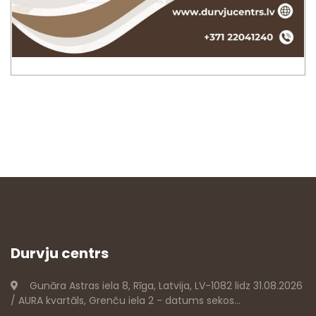
Durvju centrs
Gunāra Astras iela 8, Rīga, Latvija, LV-1082 lidz 31.08.2026
/ AURA kvartāls, Grenču iela 2 - datums sekos...