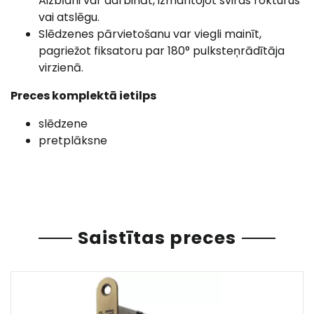
Aizbīdni var darbināt, izmantojot sviras rokturus
vai atslēgu.
Slēdzenes pārvietošanu var viegli mainīt,
pagriežot fiksatoru par 180° pulksteņrādītāja
virzienā.
Preces komplektā ietilps
slēdzene
pretplāksne
Saistītas preces