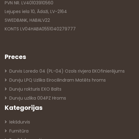
PVN NR. LV40103910560
Lejupes iela 10, Ādaži, LV-2164
SWEDBANK, HABALV22
KONTS LV04HABA0551040279777
Preces
Durvis Loredo 04 (PL-04) Ozols rivjera EKOfinierējums
Durvju LPQ Uzlika Eirocilindram Matēts hroms
Durvju rokturis EXO Balts
Durvju uzlika 004PZ Hroms
Kategorijas
Iekšdurvis
Furnitūra