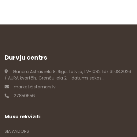
Durvju centrs
Gunāra Astras iela 8, Rīga, Latvija, LV-1082 lidz 31.08.2026
/ AURA kvartāls, Grenču iela 2 - datums sekos...
market@stamars.lv
27850656
Mūsu rekvizīti
SIA ANDORS