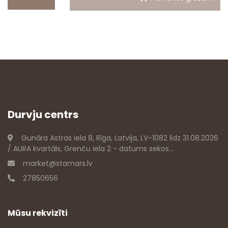
Durvju centrs
Gunāra Astras iela 8, Rīga, Latvija, LV-1082 lidz 31.08.2026
/ AURA kvartāls, Grenču iela 2 - datums sekos...
market@stamars.lv
27850656
Mūsu rekvizīti