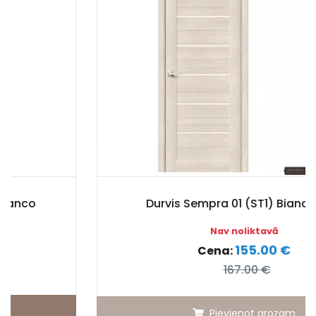
Durvis Sempra 01 (ST1) Bianco PVC
Nav noliktavā
155.00 €
Cena:
167.00 €
Pievienot grozam