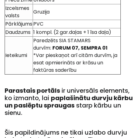
Izcelsmes
Gruzija
valsts
Pārklājums
PVC
Daudzums
1 kompl. (2 gar.daļas + 1 īsa daļa)
Paredzēts SIA STAMARS
durvīm:
FORUM 07, SEMPRA 01
Ieteikumi
*Var pieskaņot arī citām durvīm, ja
esat apmierināts ar krāsu un
faktūras saderību
Parastais portāls
ir universāls elements,
ko izmanto, lai
paplašinātu durvju kārbu
un paslēptu spraugas
starp kārbu un
sienu.
Šis papildinājums ne tikai uzlabo durvju