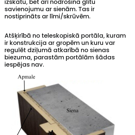
izskatu, bet arī nodrošina glītu
savienojumu ar sienām. Tas ir
nostiprināts ar līmi/skrūvēm.
Atšķirībā no teleskopiskā portāla, kuram
ir konstrukcija ar gropēm un kuru var
regulēt dziļumā atkarībā no sienas
biezuma, parastām portālām šādas
iespējas nav.