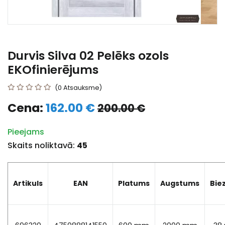
Durvis Silva 02 Pelēks ozols
EKOfinierējums
(0 Atsauksme)
Cena:
162.00 €
200.00 €
Pieejams
Skaits noliktavā:
45
Artikuls
EAN
Platums
Augstums
Bie