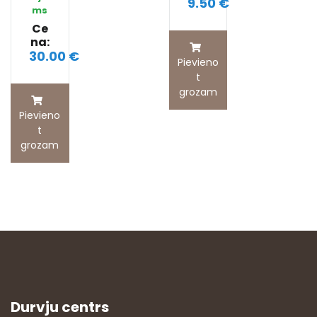
9.50 €
ms
Ce
na:
30.00 €
Pievieno
t
grozam
Pievieno
t
grozam
Durvju centrs