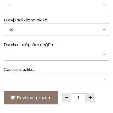
-
Durvju salikšana blokā:
Nē
Durvis ar slēptām eņģēm:
-
Caurums uzlikai:
-
Pievienot grozam