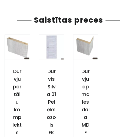
Saistītas preces
Dur
Dur
Dur
vju
vis
vju
por
Silv
ap
tāl
a 01
ma
u
Pel
les
ko
ēks
daļ
mp
ozo
a
lekt
ls
MD
s
EK
F