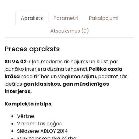
Apraksts
Parametri
Pakalpojumi
Atsauksmes (0)
Preces apraksts
SILVA 02
ir ļoti moderns risinājums un kļūst par
jaunāko interjera dizaina tendenci.
Pelēka ozola
krāsa
rada tīrības un viegluma sajūtu, padarot tās
ideālas
gan klasiskos, gan mūsdienīgos
interjeros.
Komplektā ietilps:
Vērtne
2 hromētas eņģes
Slēdzene ABLOY 2014
MDF teleskopiskā kārba