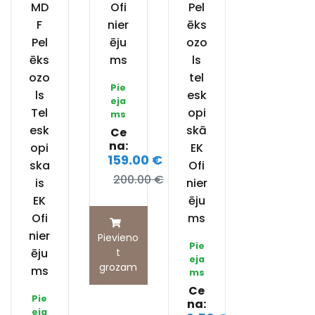
MD
Ofi
Pel
F
nier
ēks
Pel
ēju
ozo
ēks
ms
ls
ozo
tel
Pie
ls
esk
eja
Tel
opi
ms
esk
skā
Ce
na:
opi
EK
159.00 €
ska
Ofi
200.00 €
is
nier
EK
ēju
Ofi
ms
nier
Pievieno
Pie
ēju
t
eja
grozam
ms
ms
Ce
Pie
na:
eja