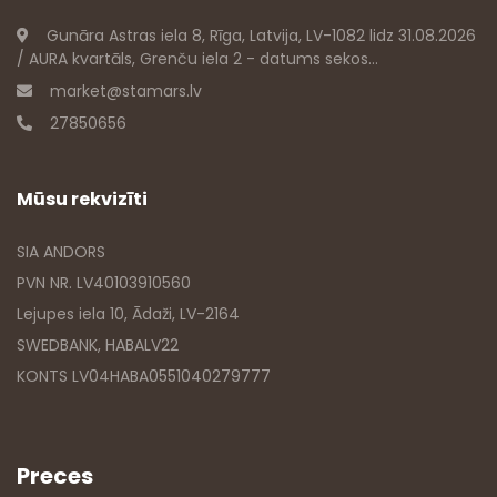
Gunāra Astras iela 8, Rīga, Latvija, LV-1082 lidz 31.08.2026
/ AURA kvartāls, Grenču iela 2 - datums sekos...
market@stamars.lv
27850656
Mūsu rekvizīti
SIA ANDORS
PVN NR. LV40103910560
Lejupes iela 10, Ādaži, LV-2164
SWEDBANK, HABALV22
KONTS LV04HABA0551040279777
Preces