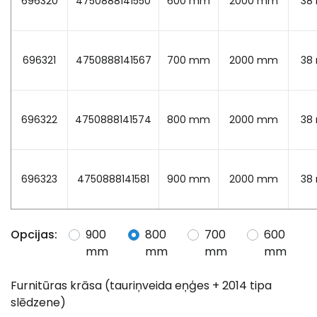
696320
4750888141550
600 mm
2000 mm
38
696321
4750888141567
700 mm
2000 mm
38
696322
4750888141574
800 mm
2000 mm
38
696323
4750888141581
900 mm
2000 mm
38
Opcijas:
900
800
700
600
mm
mm
mm
mm
Furnitūras krāsa (tauriņveida eņģes + 2014 tipa
slēdzene)