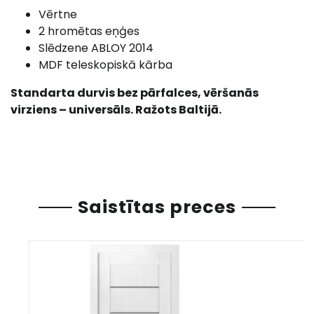
Vērtne
2 hromētas eņģes
Slēdzene ABLOY 2014
MDF teleskopiskā kārba
Standarta durvis bez pārfalces, vēršanās
virziens – universāls. Ražots Baltijā.
Saistītas preces