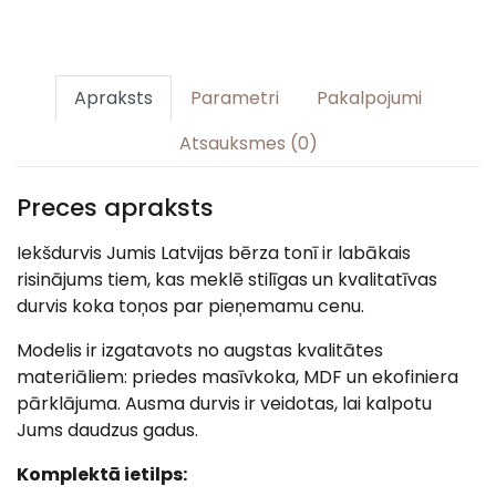
Apraksts
Parametri
Pakalpojumi
Atsauksmes (0)
Preces apraksts
Iekšdurvis Jumis Latvijas bērza tonī ir labākais
risinājums tiem, kas meklē stilīgas un kvalitatīvas
durvis koka toņos par pieņemamu cenu.
Modelis ir izgatavots no augstas kvalitātes
materiāliem: priedes masīvkoka, MDF un ekofiniera
pārklājuma. Ausma durvis ir veidotas, lai kalpotu
Jums daudzus gadus.
Komplektā ietilps: