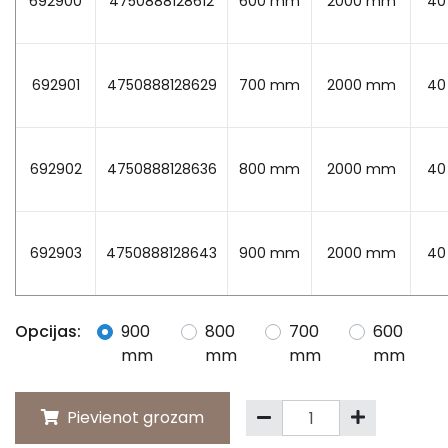
692900
4750888128612
600 mm
2000 mm
4
692901
4750888128629
700 mm
2000 mm
4
692902
4750888128636
800 mm
2000 mm
4
692903
4750888128643
900 mm
2000 mm
4
Opcijas:
900
800
700
600
mm
mm
mm
mm
Pievienot grozam