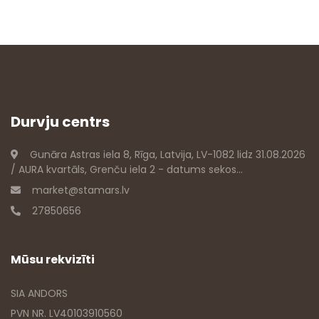
Durvju centrs
Gunāra Astras iela 8, Rīga, Latvija, LV-1082 lidz 31.08.2026
/ AURA kvartāls, Grenču iela 2 - datums sekos...
market@stamars.lv
27850656
Mūsu rekvizīti
SIA ANDORS
PVN NR. LV40103910560