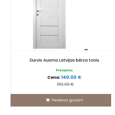
Durvis Ausma Latvijas bērza tonis
Pieejams
140.00 €
Cena:
199.00 €
Pievienot grozam