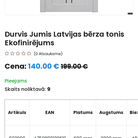
Durvis Jumis Latvijas bērza tonis
Ekofinirējums
(0 Atsauksme)
Cena:
140.00 €
199.00 €
Pieejams
Skaits noliktavā:
9
Artikuls
EAN
Platums
Augstums
Bi