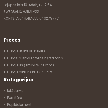
Lejupes iela 10, Ādaži, LV-2164
SWEDBANK, HABALV22
KONTS LV04HABA0551040279777
Preces
Durvju uzlika 001P Balts
Durvis Ausma Latvijas bērza tonis
Durvju LPQ Uzlika WC Hroms
Durvju rokturis INTERIA Balts
Kategorijas
Iekšdurvis
Furnitūra
Papildelementi