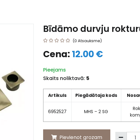
Bīdāmo durvju roktur
(0 Atsauksme)
Cena:
12.00 €
Pieejams
Skaits noliktavā:
5
Artikuls
Piegādātaja kods
Nosa
Rok
6952527
MHS – 2 SG
komp
Pievienot grozam