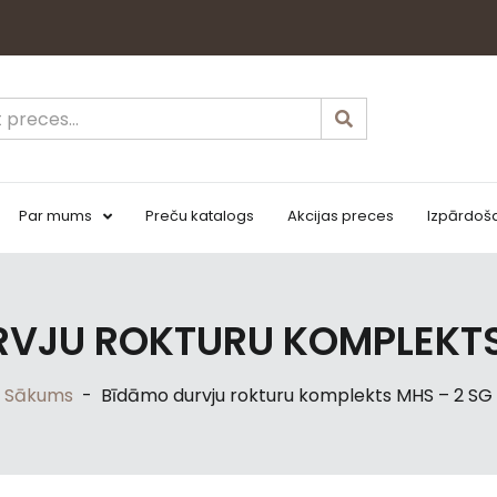
Par mums
Preču katalogs
Akcijas preces
Izpārdoš
VJU ROKTURU KOMPLEKTS
Sākums
-
Bīdāmo durvju rokturu komplekts MHS – 2 SG