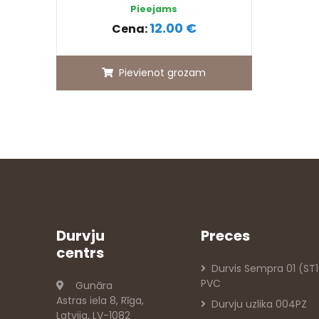
Pieejams
12.00 €
Cena:
Pievienot grozam
Durvju
Preces
centrs
Durvis Sempra 01 (ST1
PVC
Gunāra
Astras iela 8, Rīga,
Durvju uzlika 004PZ
Latvija, LV-1082