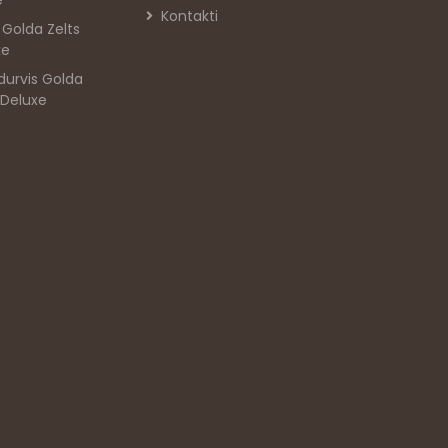
e
Kontakti
s Golda Zelts
xe
durvis Golda
 Deluxe