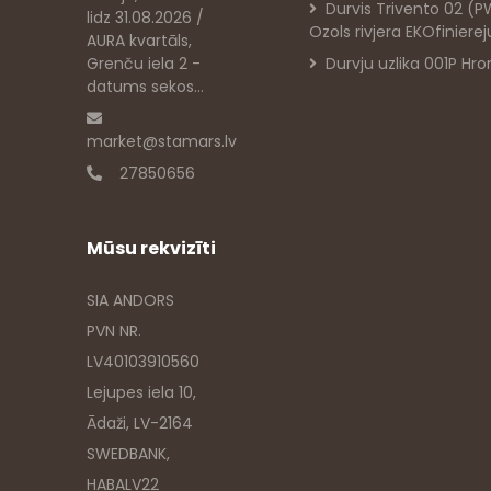
Durvis Trivento 02 (
lidz 31.08.2026 /
Ozols rivjera EKOfiniere
AURA kvartāls,
Grenču iela 2 -
Durvju uzlika 001P Hr
datums sekos...
market@stamars.lv
27850656
Mūsu rekvizīti
SIA ANDORS
PVN NR.
LV40103910560
Lejupes iela 10,
Ādaži, LV-2164
SWEDBANK,
HABALV22