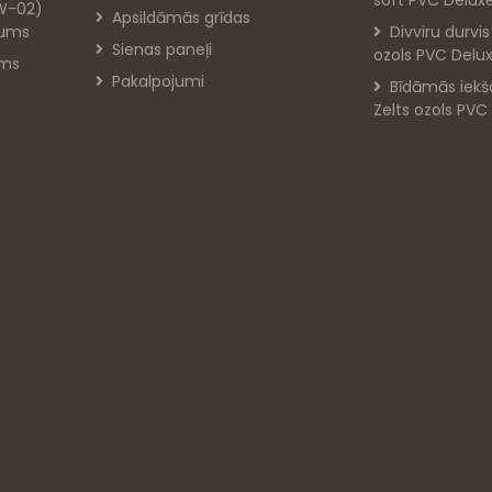
soft PVC Delux
PW-02)
Apsildāmās grīdas
jums
Divviru durvi
Sienas paneļi
ozols PVC Delu
oms
Pakalpojumi
Bīdāmās iekš
Zelts ozols PVC