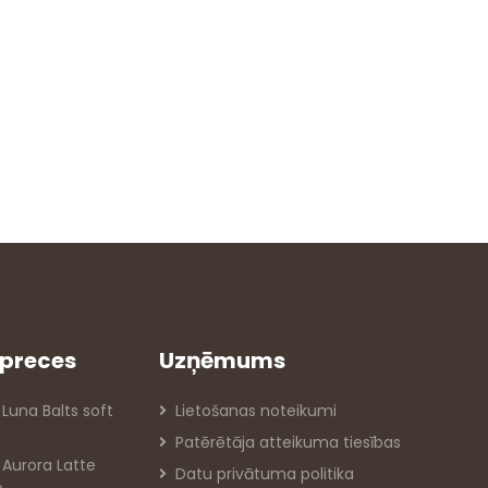
preces
Uzņēmums
 Luna Balts soft
Lietošanas noteikumi
Patērētāja atteikuma tiesības
s Aurora Latte
Datu privātuma politika