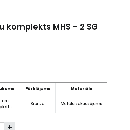
u komplekts MHS – 2 SG
ukums
Pārklājums
Materiāls
turu
Bronza
Metālu sakausējums
lekts